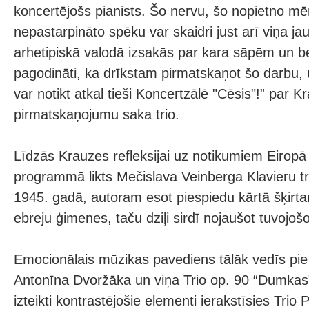
koncertējošs pianists. Šo nervu, šo nopietno mē
nepastarpināto spēku var skaidri just arī viņa ja
arhetipiskā valodā izsakās par kara sāpēm un 
pagodināti, ka drīkstam pirmatskaņot šo darbu, u
var notikt atkal tieši Koncertzālē "Cēsis"!” par 
pirmatskaņojumu saka trio.
Līdzās Krauzes refleksijai uz notikumiem Eiropā
programmā likts Mečislava Veinberga Klavieru tr
1945. gadā, autoram esot piespiedu kārtā šķirt
ebreju ģimenes, taču dziļi sirdī nojaušot tuvojošo
Emocionālais mūzikas pavediens tālāk vedīs pi
Antonīna Dvoržāka un viņa Trio op. 90 “Dumkas”
izteikti kontrastējošie elementi ierakstīsies Tri