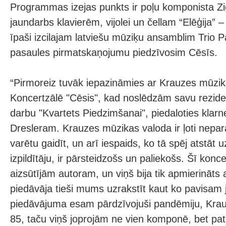
Programmas izejas punkts ir poļu komponista 
jaundarbs klavierēm, vijolei un čellam “Elēģija” 
īpaši izcilajam latviešu mūziķu ansamblim Trio Pa
pasaules pirmatskaņojumu piedzīvosim Cēsīs.
“Pirmoreiz tuvāk iepazināmies ar Krauzes mūzik
Koncertzālē "Cēsis", kad noslēdzām savu rezide
darbu "Kvartets Piedzimšanai", piedaloties klar
Dresleram. Krauzes mūzikas valoda ir ļoti nepar
varētu gaidīt, un arī iespaids, ko tā spēj atstāt u
izpildītāju, ir pārsteidzošs un paliekošs. Šī konc
aizsūtījām autoram, un viņš bija tik apmierināts 
piedāvāja tieši mums uzrakstīt kaut ko pavisam
piedāvājuma esam pārdzīvojuši pandēmiju, Krau
85, taču viņš joprojām ne vien komponē, bet pat