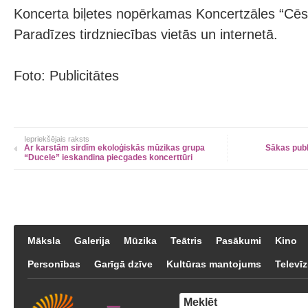
Koncerta biļetes nopērkamas Koncertzāles “Cēsi
Paradīzes tirdzniecības vietās un internetā.
Foto: Publicitātes
Iepriekšējais raksts
Ar karstām sirdīm ekoloģiskās mūzikas grupa
Sākas publ
“Ducele” ieskandina piecgades koncerttūri
Māksla
Galerija
Mūzika
Teātris
Pasākumi
Kino
Personības
Garīgā dzīve
Kultūras mantojums
Televīz