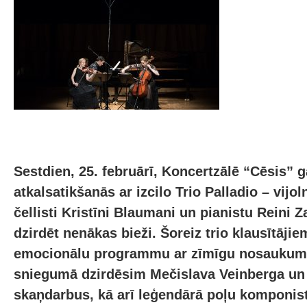
Sestdien, 25. februārī, Koncertzālē “Cēsis” 
atkalsatikšanās ar izcilo Trio Palladio – vijol
čellisti Kristīni Blaumani un pianistu Reini 
dzirdēt nenākas bieži. Šoreiz trio klausītāji
emocionālu programmu ar zīmīgu nosaukum
sniegumā dzirdēsim Mečislava Veinberga un
skaņdarbus, kā arī leģendārā poļu komponis