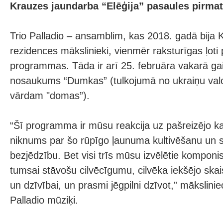
Krauzes jaundarba “Elēģija” pasaules pirma
Trio Palladio – ansamblim, kas 2018. gadā bija 
rezidences mākslinieki, vienmēr raksturīgas ļot
programmas. Tāda ir arī 25. februāra vakarā ga
nosaukums “Dumkas” (tulkojumā no ukraiņu val
vārdam "domas”).
“Šī programma ir mūsu reakcija uz pašreizējo k
niknums par šo rūpīgo ļaunuma kultivēšanu un s
bezjēdzību. Bet visi trīs mūsu izvēlētie komponist
tumsai stāvošu cilvēcīgumu, cilvēka iekšējo skai
un dzīvībai, un prasmi jēgpilni dzīvot,” māksliniec
Palladio mūziķi.