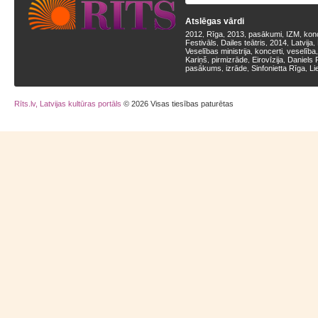
Atslēgas vārdi
2012
Rīga
2013
pasākumi
IZM
kon
,
,
,
,
,
Festivāls
Dailes teātris
2014
Latvija
,
,
,
,
Veselības ministrija
koncerti
veselība
,
,
Kariņš
pirmizrāde
Eirovīzija
Daniels 
,
,
,
pasākums
izrāde
Sinfonietta Rīga
Li
,
,
,
Rīts.lv, Latvijas kultūras portāls
© 2026 Visas tiesības paturētas