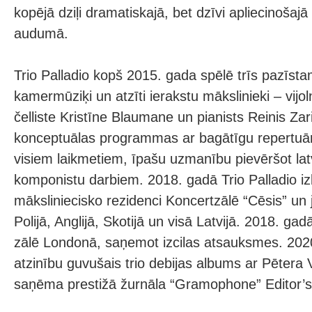
kopējā dziļi dramatiskajā, bet dzīvi apliecinošaj
audumā.
Trio Palladio kopš 2015. gada spēlē trīs pazīstami
kamermūziķi un atzīti ierakstu mākslinieki – vijo
čelliste Kristīne Blaumane un pianists Reinis Zar
konceptuālas programmas ar bagātīgu repertuā
visiem laikmetiem, īpašu uzmanību pievēršot latv
komponistu darbiem. 2018. gadā Trio Palladio i
māksliniecisko rezidenci Koncertzālē “Cēsis” un j
Polijā, Anglijā, Skotijā un visā Latvijā. 2018. gad
zālē Londonā, saņemot izcilas atsauksmes. 2020
atzinību guvušais trio debijas albums ar Pētera
saņēma prestižā žurnāla “Gramophone” Editor’s