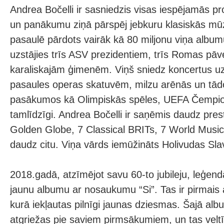
Andrea Bočelli ir sasniedzis visas iespējamās pr
un panākumu ziņā pārspēj jebkuru klasiskās mūzi
pasaulē pārdots vairāk kā 80 miljonu viņa album
uzstājies trīs ASV prezidentiem, trīs Romas pā
karaliskajām ģimenēm. Viņš sniedz koncertus u
pasaules operas skatuvēm, milzu arēnās un tā
pasākumos kā Olimpiskās spēles, UEFA Čempion
tamlīdzīgi. Andrea Bočelli ir saņēmis daudz prest
Golden Globe, 7 Classical BRITs, 7 World Musi
daudz citu. Viņa vārds iemūžināts Holivudas Slav
2018.gadā, atzīmējot savu 60-to jubileju, leģend
jaunu albumu ar nosaukumu “Si”. Tas ir pirmais 
kurā iekļautas pilnīgi jaunas dziesmas. Šajā alb
atgriežas pie saviem pirmsākumiem, un tas velt