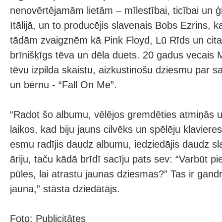
nenovērtējamām lietām – mīlestībai, ticībai un ģi
Itālijā, un to producējis slavenais Bobs Ezrins, k
tādām zvaigznēm kā Pink Floyd, Lū Rīds un cita
brīnišķīgs tēva un dēla duets. 20 gadus vecais 
tēvu izpilda skaistu, aizkustinošu dziesmu par s
un bērnu - “Fall On Me”.
“Radot šo albumu, vēlējos gremdēties atmiņās un
laikos, kad biju jauns cilvēks un spēlēju klaviere
esmu radījis daudz albumu, iedziedājis daudz s
āriju, taču kādā brīdī sacīju pats sev: “Varbūt pie
pūles, lai atrastu jaunas dziesmas?” Tas ir gandr
jauna,” stāsta dziedātājs.
Foto: Publicitātes