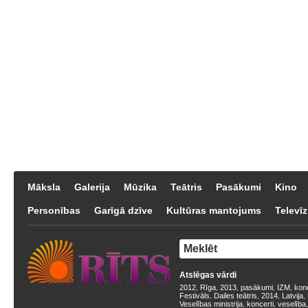
Māksla
Galerija
Mūzika
Teātris
Pasākumi
Kino
Personības
Garīgā dzīve
Kultūras mantojums
Televīz
Atslēgas vārdi
2012
Rīga
2013
pasākumi
IZM
kon
,
,
,
,
,
Festivāls
Dailes teātris
2014
Latvija
,
,
,
,
Veselības ministrija
koncerti
veselība
,
,