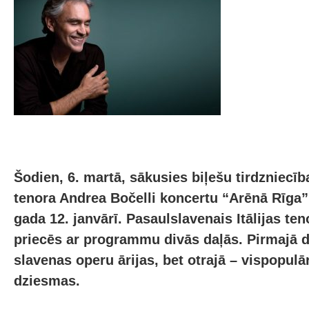
Šodien, 6. martā, sākusies biļešu tirdzniecī
tenora Andrea Bočelli koncertu “Arēnā Rīga”,
gada 12. janvārī. Pasaulslavenais Itālijas ten
priecēs ar programmu divās daļās. Pirmajā d
slavenas operu ārijas, bet otrajā – vispopul
dziesmas.