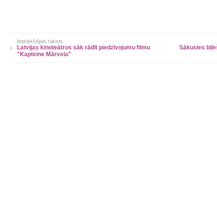
Iepriekšējais raksts
Latvijas kinoteātros sāk rādīt piedzīvojumu filmu
Sākusies biļe
"Kapteine Mārvela"