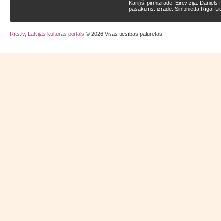
Kariņš
pirmizrāde
Eirovīzija
Daniels 
,
,
,
pasākums
izrāde
Sinfonietta Rīga
Li
,
,
,
Rīts.lv, Latvijas kultūras portāls
© 2026 Visas tiesības paturētas