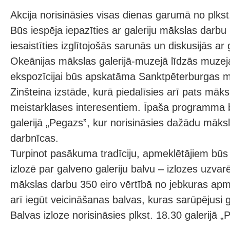
Akcija norisināsies visas dienas garumā no plkst
Būs iespēja iepazīties ar galeriju mākslas darbu
iesaistīties izglītojošās sarunās un diskusijās ar 
Okeānijas mākslas galerijā-muzejā līdzās muzej
ekspozīcijai būs apskatāma Sanktpēterburgas m
Zinšteina izstāde, kurā piedalīsies arī pats māks
meistarklases interesentiem. Īpaša programma
galerijā „Pegazs”, kur norisināsies dažādu māks
darbnīcas.
Turpinot pasākuma tradīciju, apmeklētājiem būs i
izlozē par galveno galeriju balvu – izlozes uzvarē
mākslas darbu 350 eiro vērtībā no jebkuras apme
arī iegūt veicināšanas balvas, kuras sarūpējusi ga
Balvas izloze norisināsies plkst. 18.30 galerijā „