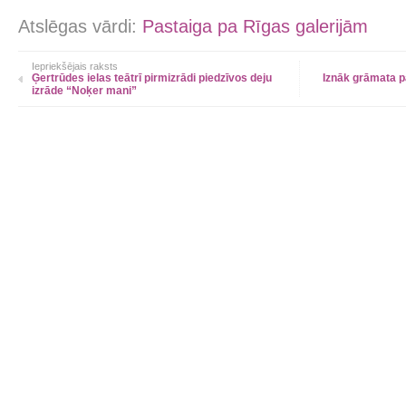
Atslēgas vārdi:
Pastaiga pa Rīgas galerijām
Iepriekšējais raksts
Ģertrūdes ielas teātrī pirmizrādi piedzīvos deju
Iznāk grāmata pa
izrāde “Noķer mani”