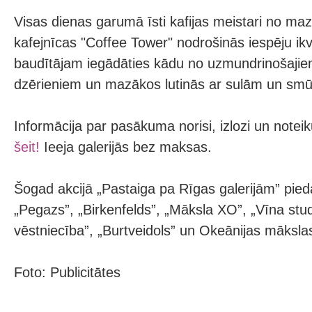
Visas dienas garumā īsti kafijas meistari no ma
kafejnīcas "Coffee Tower" nodrošinās iespēju i
baudītājam iegādāties kādu no uzmundrinošajiem 
dzērieniem un mazākos lutinās ar sulām un smūt
Informācija par pasākuma norisi, izlozi un note
šeit!
Ieeja galerijās bez maksas.
Šogad akcijā „Pastaiga pa Rīgas galerijām” pieda
„Pegazs”, „Birkenfelds”, „Māksla XO”, „Vīna stud
vēstniecība”, „Burtveidols” un Okeānijas mākslas
Foto: Publicitātes