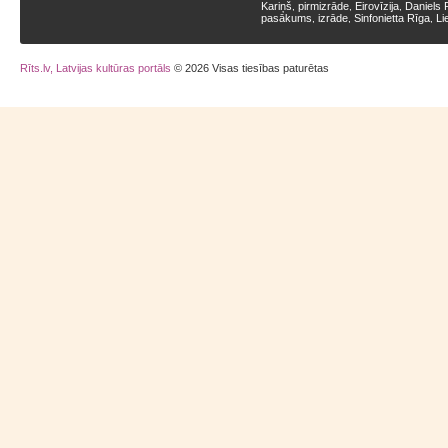
Kariņš
pirmizrāde
Eirovīzija
Daniels 
,
,
,
pasākums
izrāde
Sinfonietta Rīga
Li
,
,
,
Rīts.lv, Latvijas kultūras portāls
© 2026 Visas tiesības paturētas