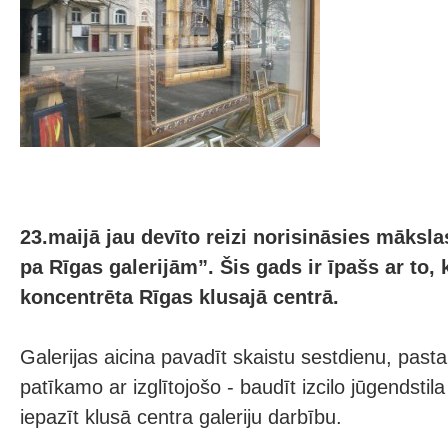
23.maijā jau devīto reizi norisināsies māksla
pa Rīgas galerijām”. Šis gads ir īpašs ar to, 
koncentrēta Rīgas klusajā centrā.
Galerijas aicina pavadīt skaistu sestdienu, pasta
patīkamo ar izglītojošo - baudīt izcilo jūgendstil
iepazīt klusā centra galeriju darbību.