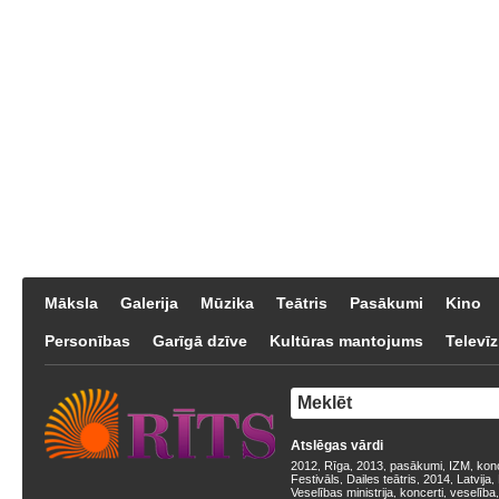
Māksla
Galerija
Mūzika
Teātris
Pasākumi
Kino
Personības
Garīgā dzīve
Kultūras mantojums
Televīz
Atslēgas vārdi
2012
Rīga
2013
pasākumi
IZM
kon
,
,
,
,
,
Festivāls
Dailes teātris
2014
Latvija
,
,
,
,
Veselības ministrija
koncerti
veselība
,
,