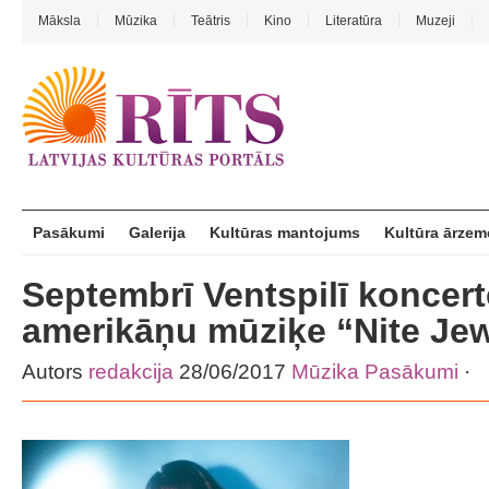
Māksla
Mūzika
Teātris
Kino
Literatūra
Muzeji
Pasākumi
Galerija
Kultūras mantojums
Kultūra ārzem
Septembrī Ventspilī koncer
amerikāņu mūziķe “Nite Je
Autors
redakcija
28/06/2017
Mūzika
Pasākumi
·