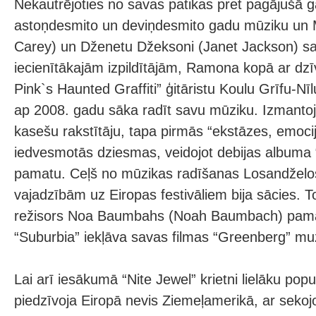
Nekautrējoties no savas patikas pret pagājušā 
astoņdesmito un deviņdesmito gadu mūziku un M
Carey) un Dženetu Džeksoni (Janet Jackson) sa
iecienītākajām izpildītājām, Ramona kopā ar dzīv
Pink`s Haunted Graffiti” ģitāristu Koulu Grīfu-Nīl
ap 2008. gadu sāka radīt savu mūziku. Izmantoj
kasešu rakstītāju, tapa pirmās “ekstāzes, emoci
iedvesmotās dziesmas, veidojot debijas albuma
pamatu. Ceļš no mūzikas radīšanas Losandželos
vajadzībām uz Eiropas festivāliem bija sācies. T
režisors Noa Baumbahs (Noah Baumbach) pama
“Suburbia” iekļāva savas filmas “Greenberg” mu
Lai arī iesākumā “Nite Jewel” krietni lielāku popul
piedzīvoja Eiropā nevis Ziemeļamerikā, ar seko