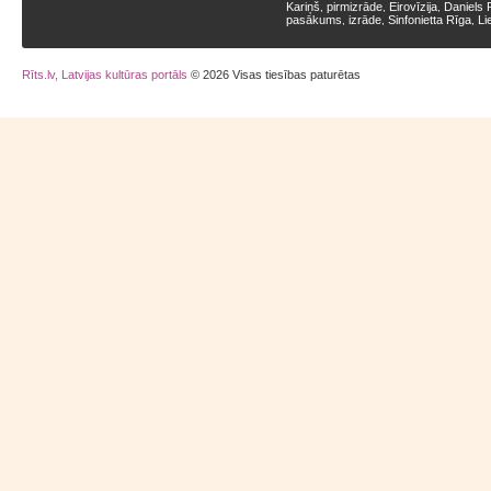
Kariņš
pirmizrāde
Eirovīzija
Daniels 
,
,
,
pasākums
izrāde
Sinfonietta Rīga
Li
,
,
,
Rīts.lv, Latvijas kultūras portāls
© 2026 Visas tiesības paturētas