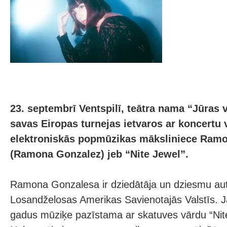
23. septembrī Ventspilī, teātra nama “Jūras v
savas Eiropas turnejas ietvaros ar koncertu
elektroniskās popmūzikas māksliniece Ram
(Ramona Gonzalez) jeb “Nite Jewel”.
Ramona Gonzalesa ir dziedātāja un dziesmu au
Losandželosas Amerikas Savienotajās Valstīs. J
gadus mūziķe pazīstama ar skatuves vārdu “Nit