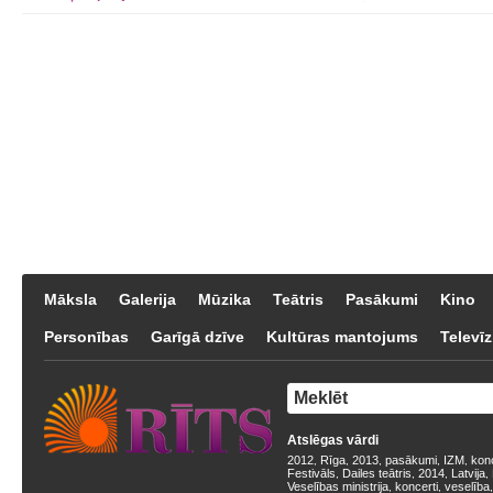
Māksla
Galerija
Mūzika
Teātris
Pasākumi
Kino
Personības
Garīgā dzīve
Kultūras mantojums
Televīz
Atslēgas vārdi
2012
Rīga
2013
pasākumi
IZM
kon
,
,
,
,
,
Festivāls
Dailes teātris
2014
Latvija
,
,
,
,
Veselības ministrija
koncerti
veselība
,
,