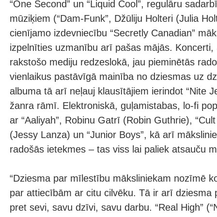
“One Second” un “Liquid Cool”, regulāru sadarbī
mūziķiem (“Dam-Funk”, Džūliju Holteri (Julia Hol
cienījamo izdevniecību “Secretly Canadian” māk
izpelnīties uzmanību arī pašas mājās. Koncerti,
rakstošo mediju redzeslokā, jau pieminētās rad
vienlaikus pastāvīgā mainība no dziesmas uz d
albuma tā arī neļauj klausītājiem ierindot “Nite J
žanra rāmī. Elektroniskā, guļamistabas, lo-fi po
ar “Aaliyah”, Robinu Gatrī (Robin Guthrie), “Cul
(Jessy Lanza) un “Junior Boys”, kā arī mākslini
radošās ietekmes – tas viss lai paliek atsauču 
“Dziesma par mīlestību māksliniekam nozīmē ko
par attiecībām ar citu cilvēku. Tā ir arī dziesm
pret sevi, savu dzīvi, savu darbu. “Real High” (“