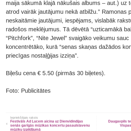
maija sākumā klajā nākušais albums – aut.) uz t
atrod vairāk jautājumu nekā atbilžu.” Ramonas 
neskaitāmie jautājumi, iespējams, vislabāk rakst
radošos meklējumus. Tā dēvētā “uzticamākā bal
“Pitchfork”, “Nite Jewel” svaigāko veikumu sauc 
koncentrētāko, kurā “senas skaņas dažādos kon
priecīgas nostaļģijas izziņa”.
Biļešu cena € 5.50 (pirmās 30 biļetes).
Foto: Publicitātes
Iepriekšējais raksts
Festivāls Ad Lucem aicina uz Dienvidindijas
Daugavpils te
senās garīgās mūzikas koncertu pasaulslavenu
Vispas
mūziķu izpildījumā