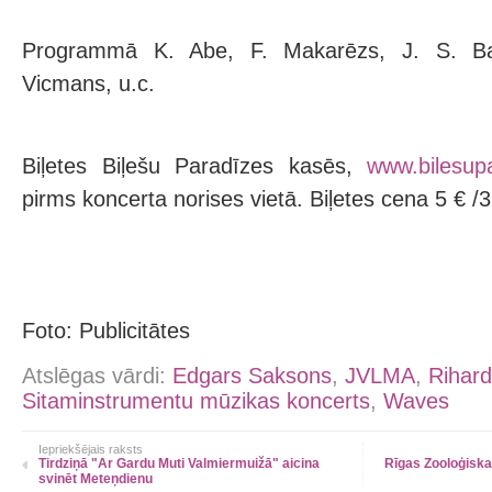
Programmā K. Abe, F. Makarēzs, J. S. Ba
Vicmans, u.c.
Biļetes Biļešu Paradīzes kasēs,
www.bilesupa
pirms koncerta norises vietā. Biļetes cena 5 € /3
Foto: Publicitātes
Atslēgas vārdi:
Edgars Saksons
,
JVLMA
,
Rihard
Sitaminstrumentu mūzikas koncerts
,
Waves
Iepriekšējais raksts
Tirdziņā "Ar Gardu Muti Valmiermuižā" aicina
Rīgas Zooloģiskai
svinēt Meteņdienu