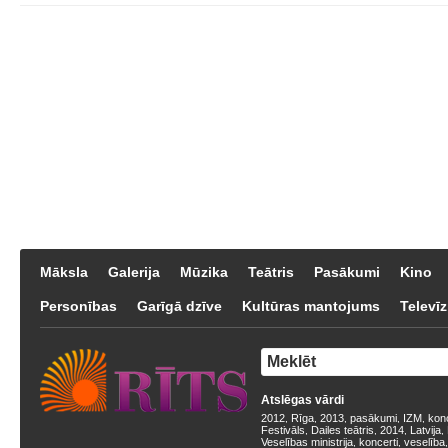
Māksla
Galerija
Mūzika
Teātris
Pasākumi
Kino
Personības
Garīgā dzīve
Kultūras mantojums
Televīz
Atslēgas vārdi
2012
Rīga
2013
pasākumi
IZM
kon
,
,
,
,
,
Festivāls
Dailes teātris
2014
Latvija
,
,
,
,
Veselības ministrija
koncerti
veselība
,
,