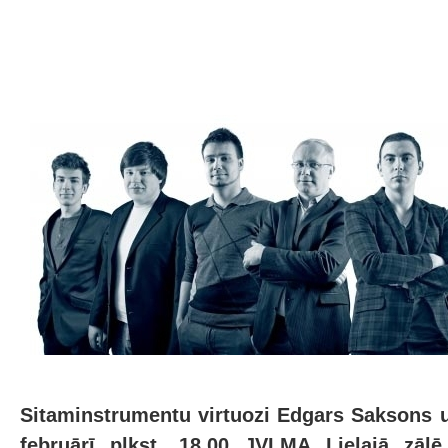
Sitaminstrumentu virtuozi Edgars Saksons u
februārī plkst. 18.00 JVLMA Lielajā zālē