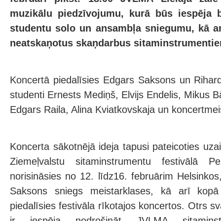
muzikālu piedzīvojumu, kurā būs iespēja 
studentu solo un ansambļa sniegumu, kā arī
neatskaņotus skaņdarbus sitaminstrumenti
Koncertā piedalīsies Edgars Saksons un Rihard
studenti Ernests Mediņš, Elvijs Endelis, Mikus B
Edgars Raila, Alina Kviatkovskaja un koncertmei
Koncerta sākotnējā ideja tapusi pateicoties uza
Ziemeļvalstu sitaminstrumentu festivālā P
norisināsies no 12. līdz16. februārim Helsinko
Saksons sniegs meistarklases, kā arī kopā
piedalīsies festivāla rīkotajos koncertos. Otrs s
ir iespēja nodrošināt JVLMA sitamins