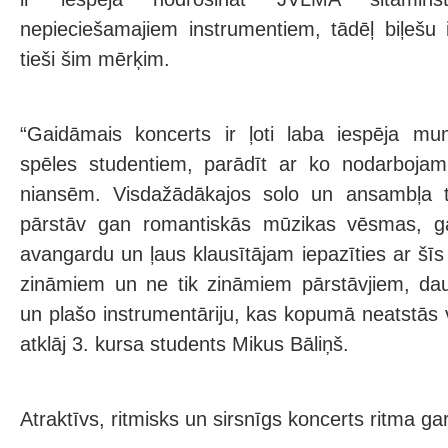
nepieciešamajiem instrumentiem, tādēļ biļešu 
tieši šim mērķim.
“Gaidāmais koncerts ir ļoti laba iespēja mu
spēles studentiem, parādīt ar ko nodarbojami
niansēm. Visdažādākajos solo un ansambļa t
pārstāv gan romantiskās mūzikas vēsmas, 
avangardu un ļaus klausītājam iepazīties ar šīs
zināmiem un ne tik zināmiem pārstāvjiem, dau
un plašo instrumentāriju, kas kopumā neatstās 
atklāj 3. kursa students Mikus Bāliņš.
Atraktīvs, ritmisks un sirsnīgs koncerts ritma g