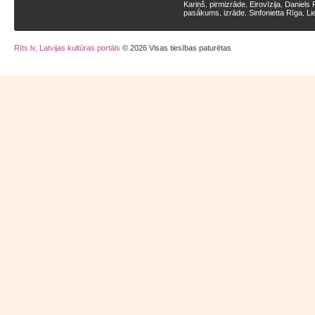
Kariņš
pirmizrāde
Eirovīzija
Daniels 
,
,
,
pasākums
izrāde
Sinfonietta Rīga
Li
,
,
,
Rīts.lv, Latvijas kultūras portāls
© 2026 Visas tiesības paturētas