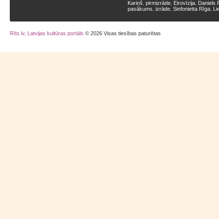
Kariņš
pirmizrāde
Eirovīzija
Daniels 
,
,
,
pasākums
izrāde
Sinfonietta Rīga
Li
,
,
,
Rīts.lv, Latvijas kultūras portāls
© 2026 Visas tiesības paturētas