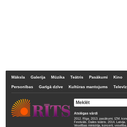
Māksla
Galerija
Mūzika
Teātris
Pasākumi
Kino
Personības
Garīgā dzīve
Kultūras mantojums
Televīz
Atslēgas vārdi
2012
Rīga
2013
pasākumi
IZM
kon
,
,
,
,
,
Festivāls
Dailes teātris
2014
Latvija
,
,
,
,
Veselības ministrija
koncerti
veselība
,
,