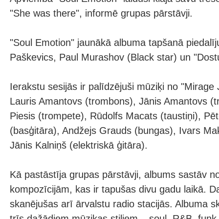
"She was there", informē grupas pārstāvji.
"Soul Emotion" jaunākā albuma tapšanā piedalīj
Paškevics, Paul Murashov (Black star) un "Dostu
Ierakstu sesijās ir palīdzējuši mūziķi no "Mirage
Lauris Amantovs (trombons), Jānis Amantovs (
Piesis (trompete), Rūdolfs Macats (taustiņi), Pēt
(basģitāra), Andžejs Grauds (bungas), Ivars Maks
Jānis Kalniņš (elektriskā ģitāra).
Kā pastāstīja grupas pārstāvji, albums sastāv no
kompozīcijām, kas ir tapušas divu gadu laikā. D
skanējušas arī ārvalstu radio stacijās. Albuma s
trīs dažādiem mūzikas stiliem – soul, R&B, funk,