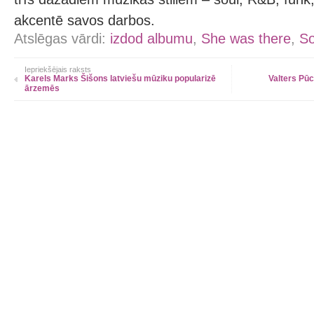
akcentē savos darbos.
Atslēgas vārdi:
izdod albumu
,
She was there
,
So
Iepriekšējais raksts
Karels Marks Šišons latviešu mūziku popularizē
Valters Pūc
ārzemēs