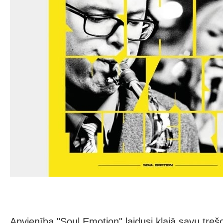
Apvienība "Soul Emotion" laidusi klajā savu treš