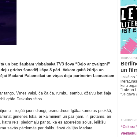
10/05/2023
Berlīn
ptītā un bez šaubām visbaisākā TV3 šova “Dejo ar zvaigzni”
un fil
 deju grīdas šonedēļ kāpa 8 pāri. Vakara gaitā žūrija un
tējai Madarai Palameikai un viņas deju partnerim Leonardam
Laikā no 1
literatūras
kuru organ
“Latvian L
 ar tango, Vīnes valsi, ča ča ča, rumbu, sambu, džaivu bet šajā
“Jelgava 
bli grāfa Drakulas tēlos.
dējumu – iegūti jauni draugi, esmu drosmīgāka kameras priekšā,
o pārrunāt ģimenes lokā, ar kaimiņiem un paziņām, ir, protams, arī
13/03/2023
, katru reizi piedomāju par to, kā es atcerēšos soļus, ielikšu
“Oskara” 
uma savās pārdomās par dalību šovā dalījās Madara.
vienlaiku