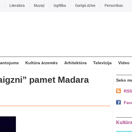
o
Literatūra
Muzeji
Izglītība
Garīgā dzīve
Personības
mantojums
Kultūra ārzemēs
Arhitektūra
Televīzija
Video
aigzni” pamet Madara
Seko m
RSS
Fac
Kultūr