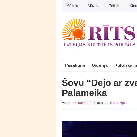
Māksla
Mūzika
Teātris
Kin
Pasākumi
Galerija
Kultūras 
Šovu “Dejo ar zv
Palameika
Autors
redakcija
31/10/2022
Televīzija
·