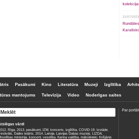
kolekcij
21/07/2023
Rundāles
Karalisko
ātris
Pasākumi
Kino
Literatūra
Muzeji
Izglītība
Arhit
tūras mantojums
Televīzija
Video
Noderīgas saites
Par portāl
Atslēgas vārdi
2012
Rīga
2013
pasākumi
IZM
koncerts
izglītība
COVID-19
Izstāde
,
,
,
,
,
,
,
,
,
estivāls
Dailes teātris
2014
Latvija
Latvijas Dabas muzejs
LIZDA
,
,
,
,
,
,
eselības ministrija
koncerti
veselība
Kariņa valdība
mākslinieki
Krišjānis
,
,
,
,
,