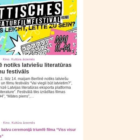
 ·
Kino
,
Kultūra ārzemēs
ē notiks latviešu literatūras
mu festivāls
1. līdz 14. maijam Berlīnē notiks latviešu
 un filmu festivāls “Vai viegli būt latvietim?”,
izē Latvijas literatūras eksporta platforma
iterature”. Festivālā tiks izrādītas filmas
94”, “Mātes piens”,…
 ·
Kino
,
Kultūra ārzemēs
balvu ceremonijā triumfē filma “Viss visur
s”