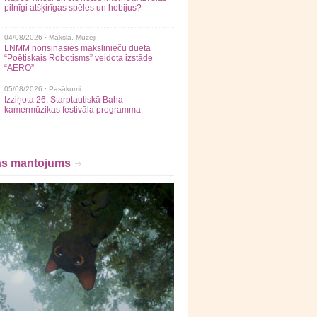
pilnīgi atšķirīgas spēles un hobijus?
04/08/2026 ·
Māksla
,
Muzeji
LNMM norisināsies mākslinieču dueta
“Poētiskais Robotisms” veidota izstāde
“AERO”
05/08/2026 ·
Pasākumi
Izziņota 26. Starptautiskā Baha
kamermūzikas festivāla programma
as mantojums