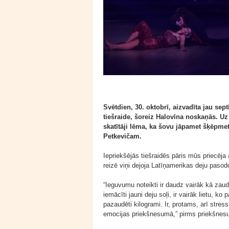
Svētdien, 30. oktobrī, aizvadīta jau se
tiešraide, šoreiz Halovīna noskaņās. Uz
skatītāji lēma, ka šovu jāpamet šķēpme
Petkevičam.
Iepriekšējās tiešraidēs pāris mūs priecēja
reizē viņi dejoja Latīņamerikas deju pasodo
“Ieguvumu noteikti ir daudz vairāk kā zau
iemācīti jauni deju soļi, ir vairāk lietu, k
pazaudēti kilogrami. Ir, protams, arī stress
emocijas priekšnesumā,” pirms priekšnes