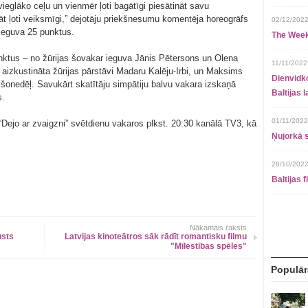
vieglāko ceļu un vienmēr ļoti bagātīgi piesātināt savu
arāt ļoti veiksmīgi,” dejotāju priekšnesumu komentēja horeogrāfs
02/12/2022
 ieguva 25 punktus.
The Week
ktus – no žūrijas šovakar ieguva Jānis Pētersons un Olena
11/11/2022
izkustināta žūrijas pārstāvi Madaru Kalēju-Irbi, un Maksims
Dienvidko
 šonedēļ. Savukārt skatītāju simpātiju balvu vakara izskaņā
Baltijas 
s.
01/11/2022
Dejo ar zvaigzni” svētdienu vakaros plkst. 20:30 kanālā TV3, kā
Ņujorkā s
28/10/2022
Baltijas 
Nākamais raksts
usts
Latvijas kinoteātros sāk rādīt romantisku filmu
"Mīlestības spēles"
Populār