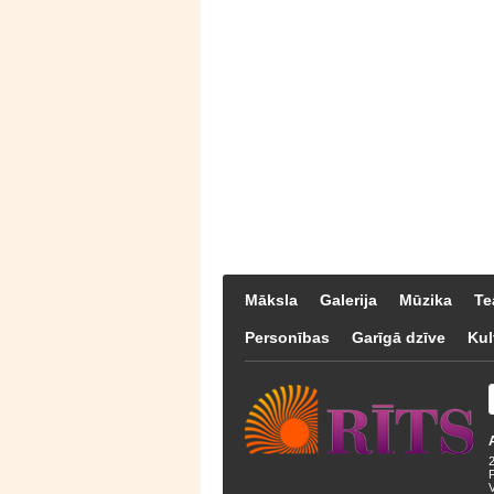
Māksla
Galerija
Mūzika
Te
Personības
Garīgā dzīve
Kul
F
V