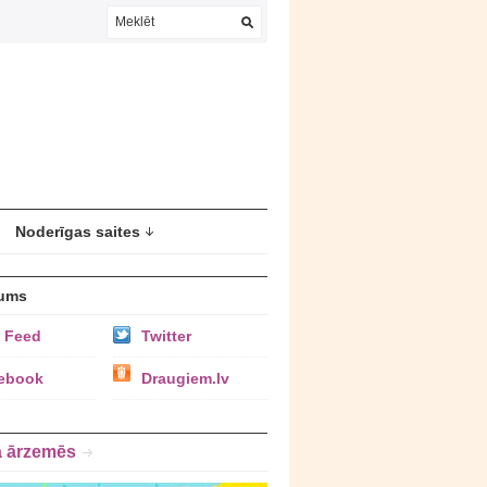
Noderīgas saites
ums
 Feed
Twitter
ebook
Draugiem.lv
a ārzemēs