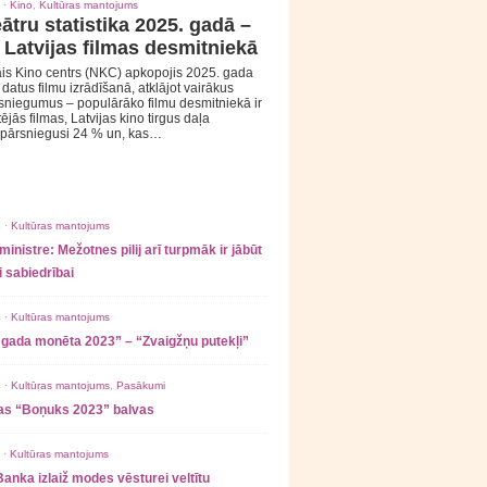
 ·
Kino
,
Kultūras mantojums
ātru statistika 2025. gadā –
 Latvijas filmas desmitniekā
is Kino centrs (NKC) apkopojis 2025. gada
s datus filmu izrādīšanā, atklājot vairākus
sniegumus – populārāko filmu desmitniekā ir
tējās filmas, Latvijas kino tirgus daļa
 pārsniegusi 24 % un, kas…
 ·
Kultūras mantojums
ministre: Mežotnes pilij arī turpmāk ir jābūt
 sabiedrībai
 ·
Kultūras mantojums
 gada monēta 2023” – “Zvaigžņu putekļi”
 ·
Kultūras mantojums
,
Pasākumi
as “Boņuks 2023” balvas
 ·
Kultūras mantojums
Banka izlaiž modes vēsturei veltītu