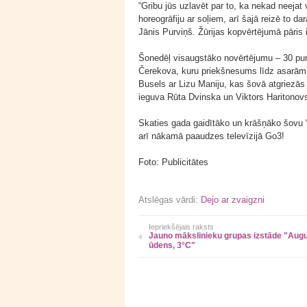
“Gribu jūs uzlavēt par to, ka nekad neejat 
horeogrāfiju ar soļiem, arī šajā reizē to d
Jānis Purviņš. Žūrijas kopvērtējumā pāris
Šonedēļ visaugstāko novērtējumu – 30 pun
Čerekova, kuru priekšnesums līdz asarām a
Busels ar Lizu Maniju, kas šovā atgriezās
ieguva Rūta Dvinska un Viktors Haritonov
Skaties gada gaidītāko un krāšņāko šovu “
arī nākamā paaudzes televīzijā Go3!
Foto: Publicitātes
Atslēgas vārdi:
Dejo ar zvaigzni
Iepriekšējais raksts
Jauno mākslinieku grupas izstāde "Aug
ūdens, 3°C"