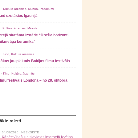
 ·
Kultūra ārzemēs
,
Mūzika
,
Pasākumi
nd uzstāsies Igaunijā
 ·
Kultūra ārzemēs
,
Māksla
rejā skatāma izstāde “Drošie horizonti:
laikmetīgā keramika”
 ·
Kino
,
Kultūra ārzemēs
ākas jau piektais Baltijas filmu festivāls
 ·
Kino
,
Kultūra ārzemēs
filmu festivāls Londonā – no 28. oktobra
ākie raksti
04/08/2026 ·
NEEKSISTE
Kāpēc vīrieši un sievietes internetā izvēlas