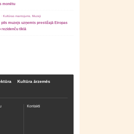
as monētu
 ·
Kultūras mantojums
,
Muzeji
 pils muzejs uzņemts prestižajā Eiropas
 rezidenču tīklā
ektūra
Kultūra ārzemēs
u
Kontakti