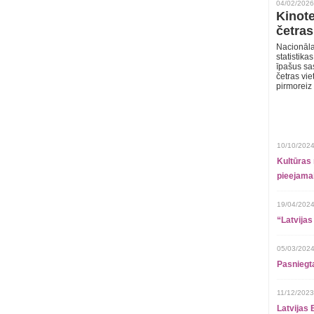
04/02/2026
Kinote
četras
Nacionāla
statistika
īpašus sa
četras vie
pirmoreiz
10/10/2024
Kultūras 
pieejamai
19/04/2024
“Latvijas
05/03/2024
Pasniegt
11/12/2023
Latvijas 