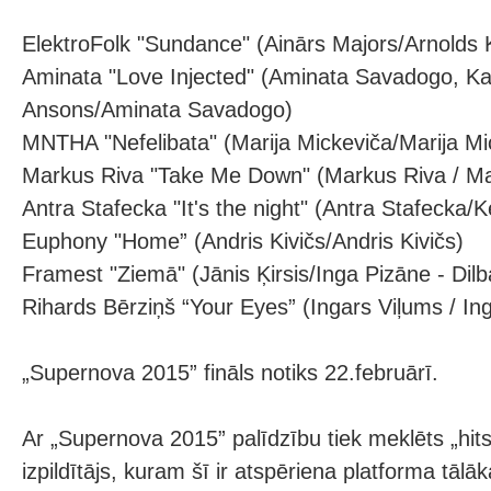
ElektroFolk "Sundance" (Ainārs Majors/Arnolds K
Aminata "Love Injected" (Aminata Savadogo, K
Ansons/Aminata Savadogo)
MNTHA "Nefelibata" (Marija Mickeviča/Marija Mi
Markus Riva "Take Me Down" (Markus Riva / Ma
Antra Stafecka "It's the night" (Antra Stafecka/Ke
Euphony "Home” (Andris Kivičs/Andris Kivičs)
Framest "Ziemā" (Jānis Ķirsis/Inga Pizāne - Dilb
Rihards Bērziņš “Your Eyes” (Ingars Viļums / In
„Supernova 2015” fināls notiks 22.februārī.
Ar „Supernova 2015” palīdzību tiek meklēts „hit
izpildītājs, kuram šī ir atspēriena platforma tā