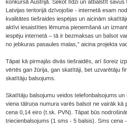
konkursā Austrijā. Sekot līdzi un atbalstīt savus 
Latvijas teritorijā dzīvojošie - internetā esam no
kvalitātes tiešraides iespējas un aicinām skatītāj
aktīvi iesaistīties lēmuma pieņemšanā un izman
iespēju internetā – tā ir bezmaksas un balsot var
no jebkuras pasaules malas,” aicina projekta vad
Tāpat kā pirmajās divās tiešraidēs, arī šoreiz izp
vērtēs gan žūrija, gan skatītāji, bet uzvarētāju fin
skatītāju balsojums.
Skatītāju balsojumu veidos telefonbalsojums un 
viena tālruņa numura varēs balsot ne vairāk kā 
cena 0,14 eiro (t.sk. PVN). Tāpat būs nodrošinā
triecienbalsojums (1 sms - 5 balsis). Sms cena - 