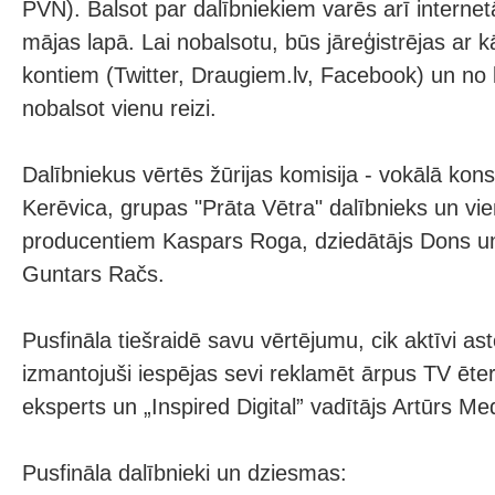
PVN). Balsot par dalībniekiem varēs arī interne
mājas lapā. Lai nobalsotu, būs jāreģistrējas ar k
kontiem (Twitter, Draugiem.lv, Facebook) un no 
nobalsot vienu reizi.
Dalībniekus vērtēs žūrijas komisija - vokālā kons
Kerēvica, grupas "Prāta Vētra" dalībnieks un vi
producentiem Kaspars Roga, dziedātājs Dons u
Guntars Račs.
Pusfināla tiešraidē savu vērtējumu, cik aktīvi ast
izmantojuši iespējas sevi reklamēt ārpus TV ētera
eksperts un „Inspired Digital” vadītājs Artūrs Me
Pusfināla dalībnieki un dziesmas: