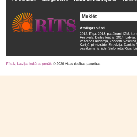
Atslēgas vārdi
2012
Rīga
2013
pasākumi
IZM
kon
,
,
,
,
,
Festivāls
Dailes teātris
2014
Latvija
,
,
,
,
Veselības ministrija
koncerti
veselība
,
,
Kariņš
pirmizrāde
Eirovīzija
Daniels 
,
,
,
pasākums
izrāde
Sinfonietta Rīga
Li
,
,
,
Rīts.lv, Latvijas kultūras portāls
© 2026 Visas tiesības paturētas