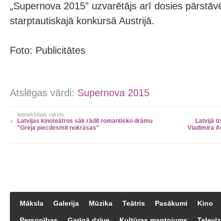
„Supernova 2015” uzvarētājs arī dosies pārstāvēt
starptautiskajā konkursā Austrijā.
Foto: Publicitātes
Atslēgas vārdi:
Supernova 2015
Iepriekšējais raksts
Latvijas kinoteātros sāk rādīt romantisko drāmu
Latvijā i
"Greja piecdesmit nokrāsas"
Vladimira A
Māksla
Galerija
Mūzika
Teātris
Pasākumi
Kino
Personības
Garīgā dzīve
Kultūras mantojums
Televīz