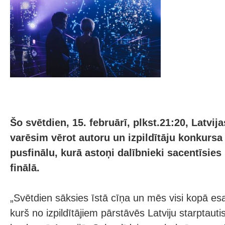
Šo svētdien, 15. februārī, plkst.21:20, Latvija
varēsim vērot autoru un izpildītāju konkurs
pusfinālu, kurā astoņi dalībnieki sacentīsies
finālā.
„Svētdien sāksies īstā cīņa un mēs visi kopā esa
kurš no izpildītājiem pārstāvēs Latviju starptautis