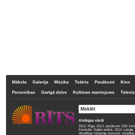
Māksla
Galerija
Mūzika
Teātris
Pasākumi
Kino
Personības
Garīgā dzīve
Kultūras mantojums
Televīz
Atslēgas vārdi
2012
Rīga
2013
pasākumi
IZM
kon
,
,
,
,
,
Festivāls
Dailes teātris
2014
Latvija
,
,
,
,
Veselības ministrija
koncerti
veselība
,
,