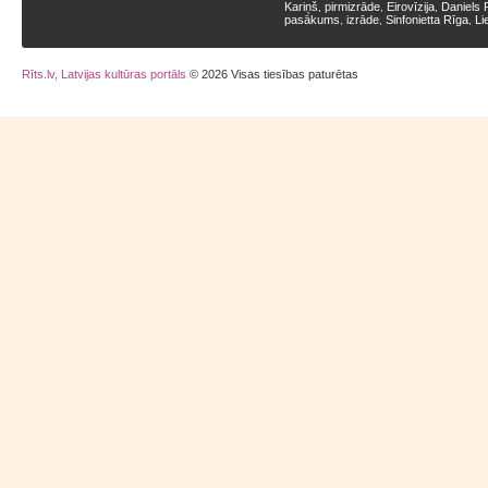
Kariņš
pirmizrāde
Eirovīzija
Daniels 
,
,
,
pasākums
izrāde
Sinfonietta Rīga
Li
,
,
,
Rīts.lv, Latvijas kultūras portāls
© 2026 Visas tiesības paturētas