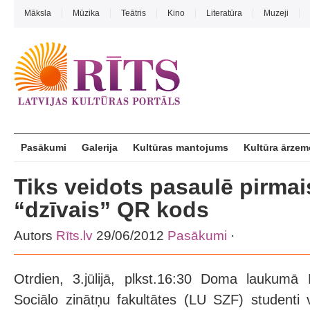
Māksla
Mūzika
Teātris
Kino
Literatūra
Muzeji
Pasākumi
Galerija
Kultūras mantojums
Kultūra ārzem
Tiks veidots pasaulē pirmais
“dzīvais” QR kods
Autors
Rīts.lv
29/06/2012
Pasākumi
·
Otrdien, 3.jūlijā, plkst.16:30 Doma laukumā L
Sociālo zinātņu fakultātes (LU SZF) studenti