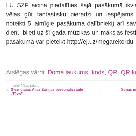
LU SZF aicina piedalīties šajā pasākumā ikvi
vēlas gūt fantastisku pieredzi un iespējams 
noteikti 5 laimīgie pasākuma dalībnieki) arī s
dienu biļeti uz šī gada mūzikas un mākslas festi
pasākumā var pieteikt http://ej.uz/megarekordu
Atslēgas vārdi:
Doma laukums
,
kods
,
QR
,
QR k
Iepriekšējais raksts
Gleznotājas Aijas Zariņas personālizstāde
Senās mū
„Tēvs”