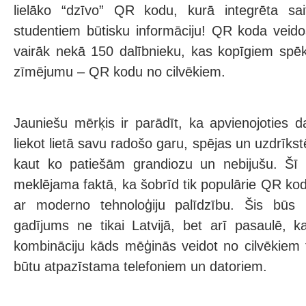
lielāko “dzīvo” QR kodu, kurā integrēta sai
studentiem būtisku informāciju! QR koda veidoš
vairāk nekā 150 dalībnieku, kas kopīgiem spē
zīmējumu – QR kodu no cilvēkiem.
Jauniešu mērķis ir parādīt, ka apvienojoties 
liekot lietā savu radošo garu, spējas un uzdrīkst
kaut ko patiešām grandiozu un nebijušu. Šī 
meklējama faktā, ka šobrīd tik populārie QR kodi 
ar moderno tehnoloģiju palīdzību. Šis būs 
gadījums ne tikai Latvijā, bet arī pasaulē, 
kombināciju kāds mēģinās veidot no cilvēkiem t
būtu atpazīstama telefoniem un datoriem.