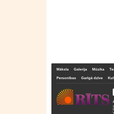
Māksla
Galerija
Mūzika
Te
Personības
Garīgā dzīve
Kul
F
V