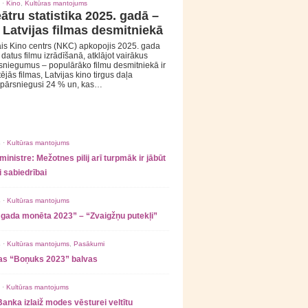
 ·
Kino
,
Kultūras mantojums
ātru statistika 2025. gadā –
 Latvijas filmas desmitniekā
is Kino centrs (NKC) apkopojis 2025. gada
s datus filmu izrādīšanā, atklājot vairākus
sniegumus – populārāko filmu desmitniekā ir
tējās filmas, Latvijas kino tirgus daļa
 pārsniegusi 24 % un, kas…
 ·
Kultūras mantojums
ministre: Mežotnes pilij arī turpmāk ir jābūt
 sabiedrībai
 ·
Kultūras mantojums
 gada monēta 2023” – “Zvaigžņu putekļi”
 ·
Kultūras mantojums
,
Pasākumi
as “Boņuks 2023” balvas
 ·
Kultūras mantojums
Banka izlaiž modes vēsturei veltītu