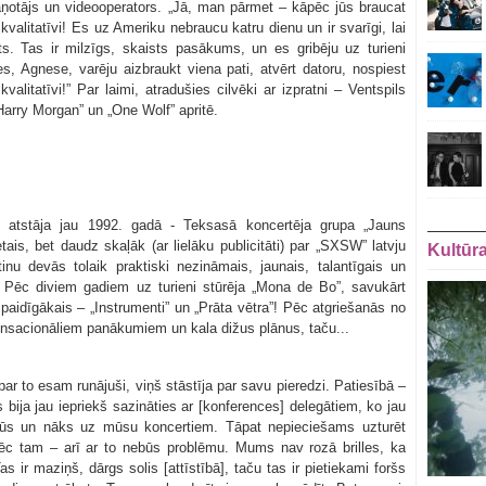
ņotājs un videooperators. „Jā, man pārmet – kāpēc jūs braucat
 kvalitatīvi! Es uz Ameriku nebraucu katru dienu un ir svarīgi, lai
ots. Tas ir milzīgs, skaists pasākums, un es gribēju uz turieni
s, Agnese, varēju aizbraukt viena pati, atvērt datoru, nospiest
litatīvi!” Par laimi, atradušies cilvēki ar izpratni – Ventspils
„Harry Morgan” un „One Wolf” apritē.
 atstāja jau 1992. gadā - Teksasā koncertēja grupa „Jauns
ais, bet daudz skaļāk (ar lielāku publicitāti) par „SXSW” latvju
Kultūr
u devās tolaik praktiski nezināmais, jaunais, talantīgais un
 Pēc diviem gadiem uz turieni stūrēja „Mona de Bo”, savukārt
paidīgākais – „Instrumenti” un „Prāta vētra”! Pēc atgriešanās no
sensacionāliem panākumiem un kala dižus plānus, taču...
r to esam runājuši, viņš stāstīja par savu pieredzi. Patiesībā –
s bija jau iepriekš sazināties ar [konferences] delegātiem, ko jau
 būs un nāks uz mūsu koncertiem. Tāpat nepieciešams uzturēt
pēc tam – arī ar to nebūs problēmu. Mums nav rozā brilles, ka
ir maziņš, dārgs solis [attīstībā], taču tas ir pietiekami foršs