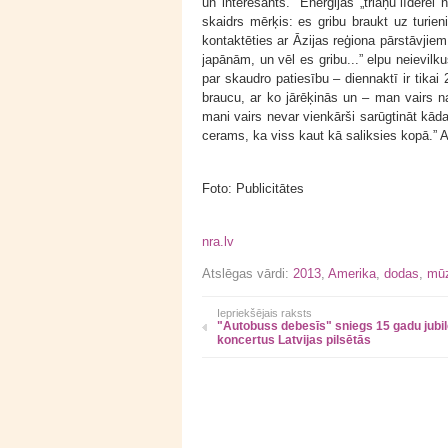
un interesants.” Enerģijas „triāņu”līderei
skaidrs mērķis: es gribu braukt uz turieni
kontaktēties ar Āzijas reģiona pārstāvjiem
japānām, un vēl es gribu...” elpu neievilku
par skaudro patiesību – diennaktī ir tikai 2
braucu, ar ko jārēķinās un – man vairs 
mani vairs nevar vienkārši sarūgtināt kāda
cerams, ka viss kaut kā saliksies kopā.” At
Foto: Publicitātes
nra.lv
Atslēgas vārdi:
2013
,
Amerika
,
dodas
,
mūz
Iepriekšējais raksts
"Autobuss debesīs" sniegs 15 gadu jubil
koncertus Latvijas pilsētās