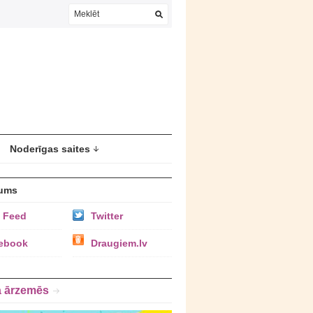
Noderīgas saites
ums
 Feed
Twitter
ebook
Draugiem.lv
a ārzemēs