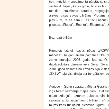
četri mūziķi, menedžmenta pārstāvis, ska
septiņi?! Tāpēc, ka es gribu, lai viss būtu
tas tiktu iemūžināts, parādīts, atspoguļ
aizvest visus savus cilvēkus! Protams, e
play – re, te es esmu! Tas taču nebūtu kva
pilsētas, „iRobot”, „Ecenta”, „Electrolux”, 
Bez rozā brillēm
Pirmoreiz latvieši savas pēdas „SXSW”
mēness”. To gan laikam pamanīja tikai ret
zemē ierunājās 2006. gadā, kad uz Ostin
daudzsološais dziesminieks Goran Gora.
2010. gadā desants no Latvijas bija visies
„SXSW” teju visi ziņoja par tur gūtajiem 
Agnese mājienu saprata: „Mēs ar Goranu pa
viņš toreiz neizdarīja mājas darbu. Bet ta
esam izdarījuši: uzturam sakarus, viņi
sakarus ar tur iepazītiem cilvēkiem arī 
mums kāds tur uzreiz piedāvās līgumu. Tas 