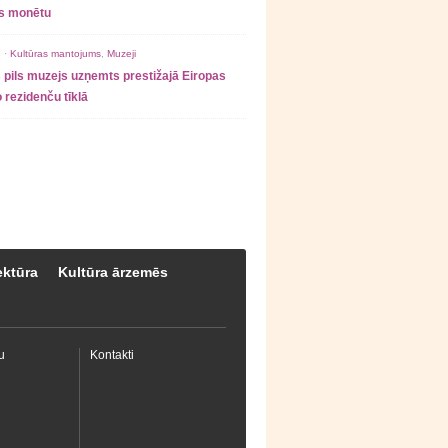
as monētu
 ·
Kultūras mantojums
,
Muzeji
 pils muzejs uzņemts prestižajā Eiropas
 rezidenču tīklā
ektūra
Kultūra ārzemēs
u
Kontakti