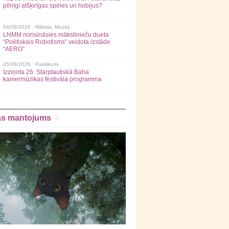
pilnīgi atšķirīgas spēles un hobijus?
04/08/2026 ·
Māksla
,
Muzeji
LNMM norisināsies mākslinieču dueta
“Poētiskais Robotisms” veidota izstāde
“AERO”
05/08/2026 ·
Pasākumi
Izziņota 26. Starptautiskā Baha
kamermūzikas festivāla programma
as mantojums