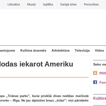
o
Literatūra
Muzeji
Izglītība
Garīgā dzīve
Personības
mantojums
Kultūra ārzemēs
Arhitektūra
Televīzija
Video
dodas iekarot Ameriku
Seko m
RSS
Fac
a „Triānas parks”, kurai priekšā divas nedēļas maršrutā
Kultūr
ronto – Rīga. Ne jau atpūsties brauc „triāņi”: viņi pārstāvēs