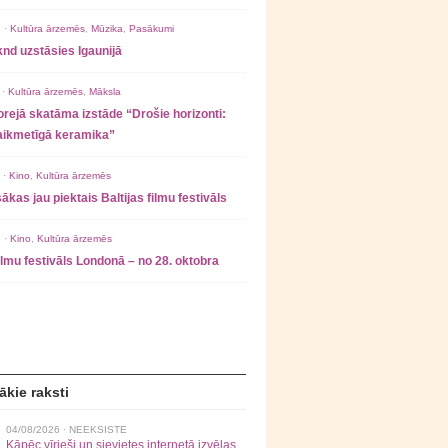
 ·
Kultūra ārzemēs
,
Mūzika
,
Pasākumi
nd uzstāsies Igaunijā
 ·
Kultūra ārzemēs
,
Māksla
rejā skatāma izstāde “Drošie horizonti:
laikmetīgā keramika”
 ·
Kino
,
Kultūra ārzemēs
ākas jau piektais Baltijas filmu festivāls
 ·
Kino
,
Kultūra ārzemēs
filmu festivāls Londonā – no 28. oktobra
ākie raksti
04/08/2026 ·
NEEKSISTE
Kāpēc vīrieši un sievietes internetā izvēlas