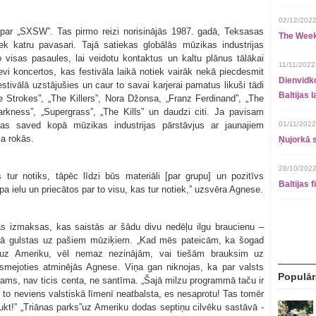
02/12/2022
 par „SXSW”. Tas pirmo reizi norisinājās 1987. gadā, Teksasas
The Week
ek katru pavasari. Tajā satiekas globālās mūzikas industrijas
o visas pasaules, lai veidotu kontaktus un kaltu plānus tālākai
11/11/2022
evi koncertos, kas festivāla laikā notiek vairāk nekā piecdesmit
Dienvidko
ivālā uzstājušies un caur to savai karjerai pamatus likuši tādi
Baltijas 
 Strokes”, „The Killers”, Nora Džonsa, „Franz Ferdinand”, „The
rkness”, „Supergrass”, „The Kills” un daudzi citi. Ja pavisam
kas saved kopā mūzikas industrijas pārstāvjus ar jaunajiem
01/11/2022
ša rokās.
Ņujorkā s
28/10/2022
tur notiks, tāpēc līdzi būs materiāli [par grupu] un pozitīvs
Baltijas 
 pa ielu un priecātos par to visu, kas tur notiek,” uzsvēra Agnese.
s izmaksas, kas saistās ar šādu divu nedēļu ilgu braucienu –
nībā gulstas uz pašiem mūziķiem. „Kad mēs pateicām, ka šogad
im uz Ameriku, vēl nemaz nezinājām, vai tiešām brauksim uz
smejoties atminējās Agnese. Viņa gan niknojas, ka par valsts
Populār
otams, nav ticis centa, ne santīma. „Šajā milzu programmā taču ir
c to neviens valstiskā līmenī neatbalsta, es nesaprotu! Tas tomēr
kt!” „Triānas parks”uz Ameriku dodas septiņu cilvēku sastāvā -