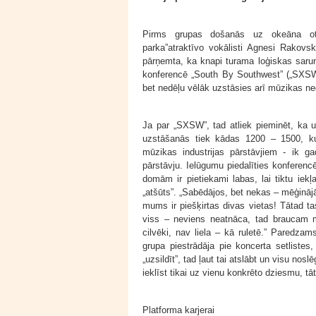
Pirms grupas došanās uz okeāna otru
parka”atraktīvo vokālisti Agnesi Rakovs
pārņemta, ka knapi turama loģiskas sarun
konferencē „South By Southwest” („SXSW”
bet nedēļu vēlāk uzstāsies arī mūzikas n
Ja par „SXSW”, tad atliek pieminēt, ka 
uzstāšanās tiek kādas 1200 – 1500, ku
mūzikas industrijas pārstāvjiem - ik ga
pārstāvju. Ielūgumu piedalīties konferenc
domām ir pietiekami labas, lai tiktu iek
„atšūts”. „Sabēdājos, bet nekas – mēģinājā
mums ir piešķirtas divas vietas! Tātad t
viss – neviens neatnāca, tad braucam m
cilvēki, nav liela – kā ruletē.” Paredza
grupa piestrādāja pie koncerta setliste
„uzsildīt”, tad ļaut tai atslābt un visu nos
ieklīst tikai uz vienu konkrēto dziesmu, tāt
Platforma karjerai