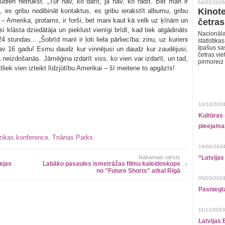
 nudien netrūkst. „Tur nav, ko darīt, ja nav, ko rādīt. Bet man ir
04/02/2026
Kinote
, es gribu nodibināt kontaktus, es gribu ierakstīt albumu, gribu
 – Amerika, protams, ir forši, bet mani kaut kā velk uz ķīnām un
četras
si klāsta dziedātāja un pieklust vienīgi brīdī, kad tiek atgādināts
Nacionāla
4 stundas... „Šobrīd manī ir ļoti liela pārliecība: zinu, uz kurieni
statistika
īpašus sa
nav 16 gadu! Esmu daudz kur vinnējusi un daudz kur zaudējusi,
četras vie
 neizdošanās. Jāmēģina izdarīt viss, ko vien var izdarīt, un tad,
pirmoreiz
liek vien izteikt līdzjūtību Amerikai – šī meitene to apgāzīs!
10/10/2024
Kultūras 
pieejamai
ikas konference
,
Triānas Parks
19/04/2024
Nākamais raksts
“Latvijas
ejas
Labāko pasaules īsmetrāžas filmu kaleidoskops
no "Future Shorts" atkal Rīgā
05/03/2024
Pasniegt
11/12/2023
Latvijas 