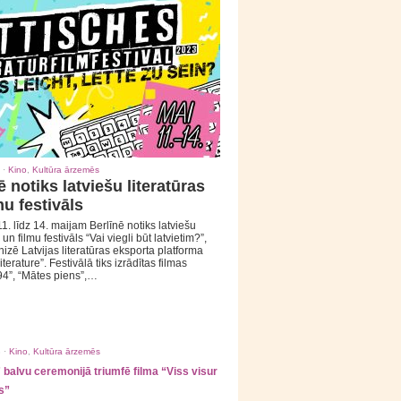
 ·
Kino
,
Kultūra ārzemēs
ē notiks latviešu literatūras
mu festivāls
1. līdz 14. maijam Berlīnē notiks latviešu
 un filmu festivāls “Vai viegli būt latvietim?”,
izē Latvijas literatūras eksporta platforma
iterature”. Festivālā tiks izrādītas filmas
94”, “Mātes piens”,…
 ·
Kino
,
Kultūra ārzemēs
balvu ceremonijā triumfē filma “Viss visur
s”