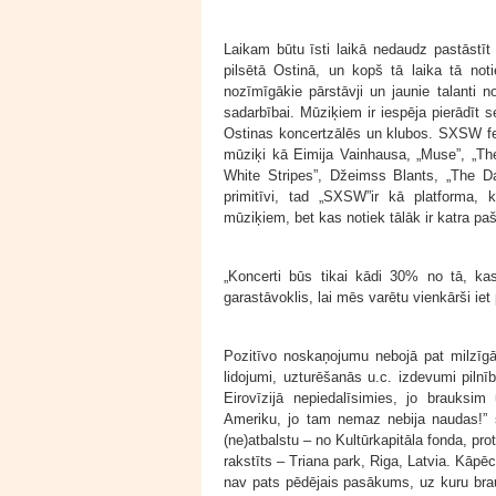
Laikam būtu īsti laikā nedaudz pastāstīt
pilsētā Ostinā, un kopš tā laika tā noti
nozīmīgākie pārstāvji un jaunie talanti n
sadarbībai. Mūziķiem ir iespēja pierādīt s
Ostinas koncertzālēs un klubos. SXSW fest
mūziķi kā Eimija Vainhausa, „Muse”, „The
White Stripes”, Džeimss Blants, „The Da
primitīvi, tad „SXSW”ir kā platforma, 
mūziķiem, bet kas notiek tālāk ir katra pa
„Koncerti būs tikai kādi 30% no tā, kas 
garastāvoklis, lai mēs varētu vienkārši iet
Pozitīvo noskaņojumu nebojā pat milzīgā
lidojumi, uzturēšanās u.c. izdevumi pil
Eirovīzijā nepiedalīsimies, jo brauks
Ameriku, jo tam nemaz nebija naudas!” 
(ne)atbalstu – no Kultūrkapitāla fonda, pr
rakstīts – Triana park, Riga, Latvia. Kāpē
nav pats pēdējais pasākums, uz kuru brau