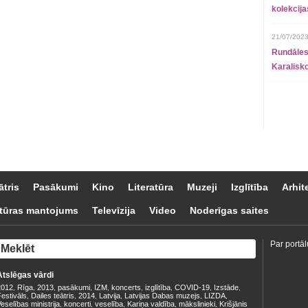
kolekcij
21/07/2023
Rundāles
Karalisko
ātris
Pasākumi
Kino
Literatūra
Muzeji
Izglītība
Arhit
tūras mantojums
Televīzija
Video
Noderīgas saites
Par portāl
Atslēgas vārdi
2012
Rīga
2013
pasākumi
IZM
koncerts
izglītība
COVID-19
Izstāde
,
,
,
,
,
,
,
,
,
estivāls
Dailes teātris
2014
Latvija
Latvijas Dabas muzejs
LIZDA
,
,
,
,
,
,
eselības ministrija
koncerti
veselība
Kariņa valdība
mākslinieki
Krišjānis
,
,
,
,
,