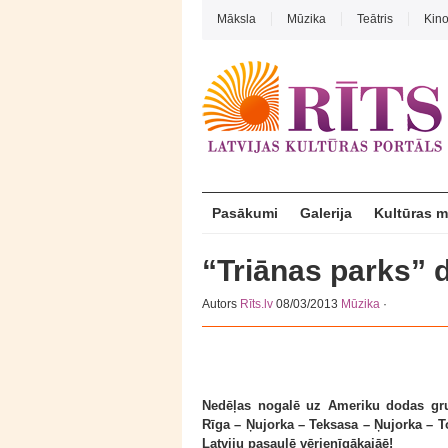
Māksla
Mūzika
Teātris
Kin
Pasākumi
Galerija
Kultūras 
“Triānas parks” 
Autors
Rīts.lv
08/03/2013
Mūzika
·
Nedēļas nogalē uz Ameriku dodas grup
Rīga – Ņujorka – Teksasa – Ņujorka – To
Latviju pasaulē vērienīgākajāē!