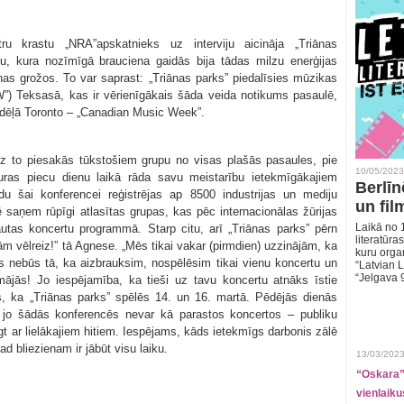
 krastu „NRA”apskatnieks uz interviju aicināja „Triānas
ku, kura nozīmīgā brauciena gaidās bija tādas milzu enerģijas
as grožos. To var saprast: „Triānas parks” piedalīsies mūzikas
) Teksasā, kas ir vērienīgākais šāda veida notikums pasaulē,
edēļā Toronto – „Canadian Music Week”.
uz to piesakās tūkstošiem grupu no visas plašās pasaules, pie
10/05/2023
ras piecu dienu laikā rāda savu meistarību ietekmīgākajiem
Berlīn
du šai konferencei reģistrējas ap 8500 industrijas un mediju
un fil
ē saņem rūpīgi atlasītas grupas, kas pēc internacionālas žūrijas
Laikā no 1
ļautas koncertu programmā. Starp citu, arī „Triānas parks” pērn
literatūras
m vēlreiz!” tā Agnese. „Mēs tikai vakar (pirmdien) uzzinājām, ka
kuru organ
as nebūs tā, ka aizbrauksim, nospēlēsim tikai vienu koncertu un
“Latvian L
“Jelgava 
ājās! Jo iespējamība, ka tieši uz tavu koncertu atnāks īstie
ms, ka „Triānas parks” spēlēs 14. un 16. martā. Pēdējās dienās
s, jo šādās konferencēs nevar kā parastos koncertos – publiku
lēgt ar lielākajiem hitiem. Iespējams, kāds ietekmīgs darbonis zālē
ad bliezienam ir jābūt visu laiku.
13/03/2023
“Oskara” 
vienlaiku