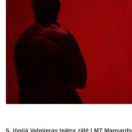
5. jūnijā Valmieras teātra zālē LMT Mansards