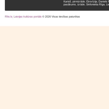
Kariņš
pirmizrāde
Eirovīzija
Daniels 
,
,
,
pasākums
izrāde
Sinfonietta Rīga
Li
,
,
,
Rīts.lv, Latvijas kultūras portāls
© 2026 Visas tiesības paturētas