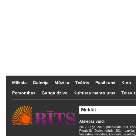
Māksla
Galerija
Mūzika
Teātris
Pasākumi
Kino
Personības
Garīgā dzīve
Kultūras mantojums
Televīz
Atslēgas vārdi
2012
Rīga
2013
pasākumi
IZM
kon
,
,
,
,
,
Festivāls
Dailes teātris
2014
Latvija
,
,
,
,
Veselības ministrija
koncerti
veselība
,
,