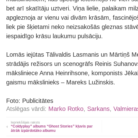
bet arī skatītāju uztveri. Viņa lielie, palaikam mil
apgleznoja ar vienu vai divām krāsām, fascinējoš
liek pie šķietami neko neizsakošās gleznas stāvēt 
iespaidīgo krāsu laukumu pulsāciju.
Lomās iejūtas Tālivaldis Lasmanis un Mārtiņš Me
strādājis režisors un scenogrāfs Reinis Suhanov
māksliniece Anna Heinrihsone, komponists Jēk
gaismu mākslinieks – Mareks Lužinskis.
Foto: Publicitātes
Atslēgas vārdi:
Marko Rotko
,
Sarkans
,
Valmiera
Iepriekšējais raksts
“Coldyplay” albums “Ghost Stories” kļuvis par
ātrāk izpārdotāko albumu