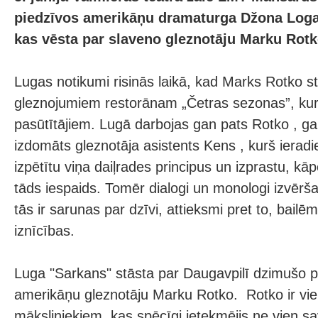
piedzīvos amerikāņu dramaturga Džona Loga
kas vēsta par slaveno gleznotāju Marku Rotk
Lugas notikumi risinās laikā, kad Marks Rotko s
gleznojumiem restorānam „Četras sezonas”, kur
pasūtītājiem. Lugā darbojas gan pats Rotko , g
izdomāts gleznotāja asistents Kens , kurš ieradie
izpētītu viņa daiļrades principus un izprastu, kā
tāds iespaids. Tomēr dialogi un monologi izvērša
tās ir sarunas par dzīvi, attieksmi pret to, bail
iznīcības.
Luga "Sarkans" stāsta par Daugavpilī dzimušo 
amerikāņu gleznotāju Marku Rotko. Rotko ir vie
māksliniekiem, kas spēcīgi ietekmējis ne vien sa