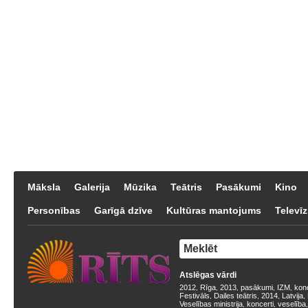
Māksla
Galerija
Mūzika
Teātris
Pasākumi
Kino
Personības
Garīgā dzīve
Kultūras mantojums
Televīz
Atslēgas vārdi
2012
Rīga
2013
pasākumi
IZM
kon
,
,
,
,
,
Festivāls
Dailes teātris
2014
Latvija
,
,
,
,
Veselības ministrija
koncerti
veselība
,
,