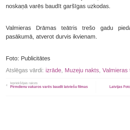
noskaņā varēs baudīt garšīgas uzkodas.
Valmieras Drāmas teātris trešo gadu pied
pasākumā, atverot durvis ikvienam.
Foto: Publicitātes
Atslēgas vārdi:
izrāde
,
Muzeju nakts
,
Valmieras 
Iepriekšējais raksts
Pirmdienu vakaros varēs baudīt latviešu filmas
Latvijas Fot