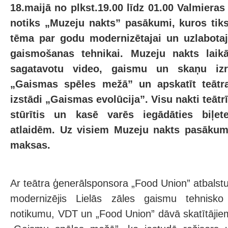
18.maijā no plkst.19.00 līdz 01.00 Valmieras
notiks „Muzeju nakts” pasākumi, kuros tik
tēma par godu modernizētajai un uzlabotaj
gaismošanas tehnikai. Muzeju nakts laikā
sagatavotu video, gaismu un skaņu izr
„Gaismas spēles mežā” un apskatīt teāt
izstādi „Gaismas evolūcija”. Visu nakti teātr
stūrītis un kasē varēs iegādāties biļe
atlaidēm. Uz visiem Muzeju nakts pasākumi
maksas.
Ar teātra ģenerālsponsora „Food Union” atbalstu 
modernizējis Lielās zāles gaismu tehnisko
notikumu, VDT un „Food Union” dāvā skatītājiem