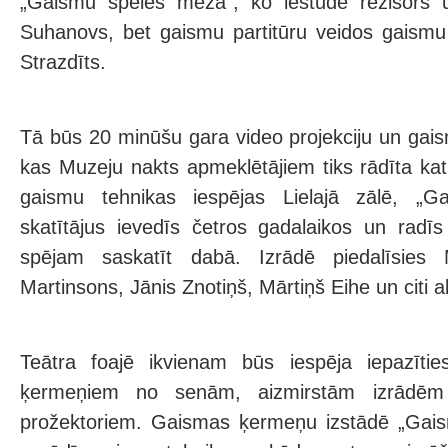
„Gaismu spēles mežā”, ko iestudē režisors 
Suhanovs, bet gaismu partitūru veidos gaismu 
Strazdīts.
Tā būs 20 minūšu gara video projekciju un gais
kas Muzeju nakts apmeklētājiem tiks rādīta kat
gaismu tehnikas iespējas Lielajā zālē, „
skatītājus ievedīs četros gadalaikos un rad
spējam saskatīt dabā. Izrādē piedalīsies 
Martinsons, Jānis Znotiņš, Mārtiņš Eihe un citi ak
Teātra foajē ikvienam būs iespēja iepazīti
ķermeņiem no senām, aizmirstām izrādēm
prožektoriem. Gaismas ķermeņu izstādē „Gaism