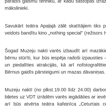
parādīs gaismu tehniku, ar kādu sastopas izrāž
mākslinieki.
Savukārt teātra Apaļajā zālē skatītājiem tiks 
veidots bandītu kino „nothing special” (režisors 
Šogad Muzeju nakti varēs izbaudīt arī mazākie 
bērnu stūrīti, kur būs iespēja radoši izpausties 
un piedalīties atrakcijās, kā arī nofotografēt
Bērnus gaidīs pārsteigumi un mazas dāvaniņas.
Muzeju naktī (no plkst.19.00 līdz 24.00) darbo
biļetes uz VDT izrādēm varēs iegādāties ar iev
arī būs atvērta teātra kafejnīca „Ceturtais c