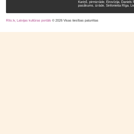
Kariņš
pirmizrāde
Eirovīzija
Daniels 
,
,
,
pasākums
izrāde
Sinfonietta Rīga
Li
,
,
,
Rīts.lv, Latvijas kultūras portāls
© 2026 Visas tiesības paturētas