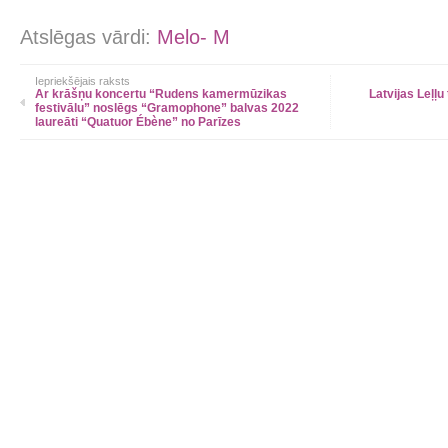
Atslēgas vārdi:
Melo- M
Iepriekšējais raksts
Ar krāšņu koncertu “Rudens kamermūzikas
Latvijas Leļļ
festivālu” noslēgs “Gramophone” balvas 2022
laureāti “Quatuor Ébène” no Parīzes