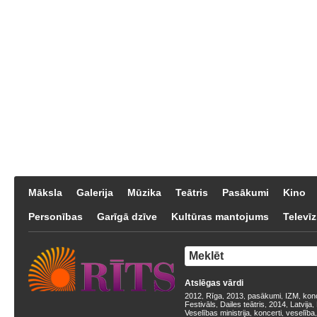
Māksla
Galerija
Mūzika
Teātris
Pasākumi
Kino
Personības
Garīgā dzīve
Kultūras mantojums
Televīz
Atslēgas vārdi
2012
Rīga
2013
pasākumi
IZM
kon
,
,
,
,
,
Festivāls
Dailes teātris
2014
Latvija
,
,
,
,
Veselības ministrija
koncerti
veselība
,
,