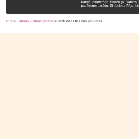
Kariņš
pirmizrāde
Eirovīzija
Daniels 
,
,
,
pasākums
izrāde
Sinfonietta Rīga
Li
,
,
,
Rīts.lv, Latvijas kultūras portāls
© 2026 Visas tiesības paturētas