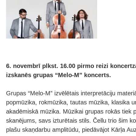
6. novembrī plkst. 16.00 pirmo reizi koncertz
izskanēs grupas “Melo-M” koncerts.
Grupas “Melo-M” izvēlētais interpretāciju materiāl
popmūzika, rokmūzika, tautas mūzika, klasika u
akadēmiskā mūzika. Mūzikai grupas rokās tiek p
skanējums, savs izturētais stils. Čellu trio šim 
plašu skaņdarbu amplitūdu, piedāvājot Kārļa Au