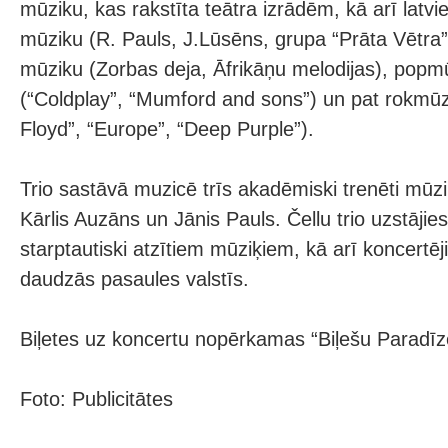
mūziku, kas rakstīta teātra izrādēm, kā arī latv
mūziku (R. Pauls, J.Lūsēns, grupa “Prāta Vētra”
mūziku (Zorbas deja, Āfrikāņu melodijas), popmū
(“Coldplay”, “Mumford and sons”) un pat rokmūzi
Floyd”, “Europe”, “Deep Purple”).
Trio sastāvā muzicē trīs akadēmiski trenēti mūziķ
Kārlis Auzāns un Jānis Pauls. Čellu trio uzstāji
starptautiski atzītiem mūziķiem, kā arī koncertēj
daudzās pasaules valstīs.
Biļetes uz koncertu nopērkamas “Biļešu Paradīze”
Foto: Publicitātes