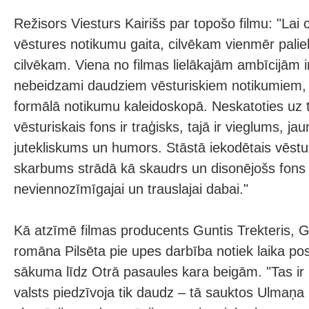
Režisors Viesturs Kairišs par topošo filmu: "Lai 
vēstures notikumu gaita, cilvēkam vienmēr paliek
cilvēkam. Viena no filmas lielākajām ambīcijām ir 
nebeidzami daudziem vēsturiskiem notikumiem, 
formālā notikumu kaleidoskopā. Neskatoties uz t
vēsturiskais fons ir traģisks, tajā ir vieglums, ja
jutekliskums un humors. Stāstā iekodētais vēst
skarbums strādā kā skaudrs un disonējošs fons 
neviennozīmīgajai un trauslajai dabai."
Kā atzīmē filmas producents Guntis Trekteris,
romāna Pilsēta pie upes darbība notiek laika p
sākuma līdz Otrā pasaules kara beigām. "Tas ir
valsts piedzīvoja tik daudz – tā sauktos Ulmaņa