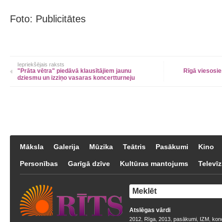
Foto: Publicitātes
Iepriekšējais raksts
"Prāta vētra" piedāvā klausītājiem jaunu
Rīgā viesosie
dziesmu un izziņo vasaras koncertturneju
Māksla
Galerija
Mūzika
Teātris
Pasākumi
Kino
Personības
Garīgā dzīve
Kultūras mantojums
Televīz
Atslēgas vārdi
2012
Rīga
2013
pasākumi
IZM
kon
,
,
,
,
,