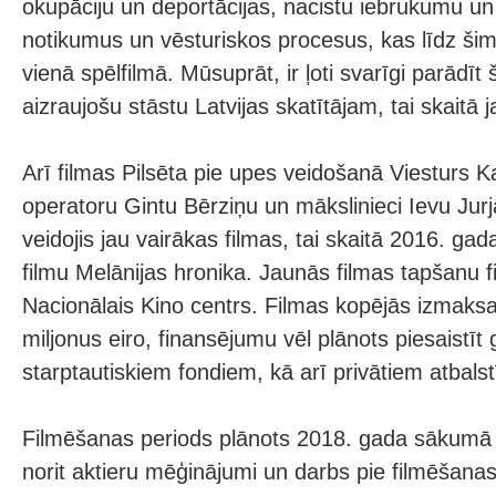
okupāciju un deportācijas, nacistu iebrukumu un
notikumus un vēsturiskos procesus, kas līdz šim 
vienā spēlfilmā. Mūsuprāt, ir ļoti svarīgi parādīt 
aizraujošu stāstu Latvijas skatītājam, tai skaitā 
Arī filmas Pilsēta pie upes veidošanā Viesturs K
operatoru Gintu Bērziņu un mākslinieci Ievu Jurj
veidojis jau vairākas filmas, tai skaitā 2016. gad
filmu Melānijas hronika. Jaunās filmas tapšanu fi
Nacionālais Kino centrs. Filmas kopējās izmaks
miljonus eiro, finansējumu vēl plānots piesaistīt
starptautiskiem fondiem, kā arī privātiem atbalst
Filmēšanas periods plānots 2018. gada sākumā 
norit aktieru mēģinājumi un darbs pie filmēšanas