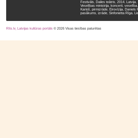
Festivāls
Dailes teātris
2014
Latvija
,
,
,
,
Veselības ministrija
koncerti
veselība
,
,
Kariņš
pirmizrāde
Eirovīzija
Daniels 
,
,
,
pasākums
izrāde
Sinfonietta Rīga
Li
,
,
,
Rīts.lv, Latvijas kultūras portāls
© 2026 Visas tiesības paturētas