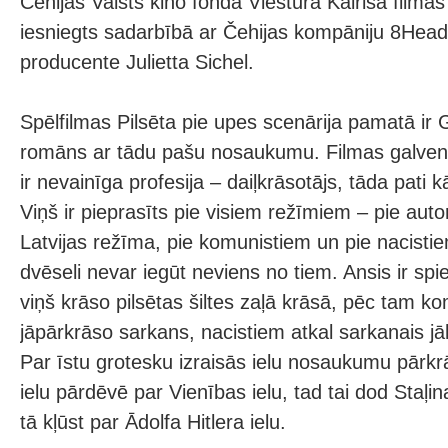
Čehijas Valsts kino fondā Viestura Kairiša filmas 
iesniegts sadarbībā ar Čehijas kompāniju 8Head
producente Julietta Sichel.
Spēlfilmas Pilsēta pie upes scenārija pamatā i
romāns ar tādu pašu nosaukumu. Filmas galve
ir nevainīga profesija – daiļkrāsotājs, tāda pati 
Viņš ir pieprasīts pie visiem režīmiem – pie auto
Latvijas režīma, pie komunistiem un pie nacistie
dvēseli nevar iegūt neviens no tiem. Ansis ir spi
viņš krāso pilsētas šiltes zaļā krāsā, pēc tam k
jāpārkrāso sarkans, nacistiem atkal sarkanais jā
Par īstu grotesku izraisās ielu nosaukumu pārk
ielu pārdēvē par Vienības ielu, tad tai dod Staļin
tā kļūst par Ādolfa Hitlera ielu.