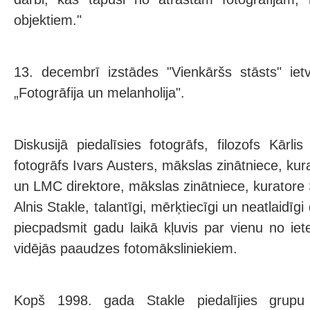
objektiem."
13. decembrī izstādes "Vienkāršs stāsts" ietv
„Fotogrāfija un melanholija".
Diskusijā piedalīsies fotogrāfs, filozofs Kārl
fotogrāfs Ivars Austers, mākslas zinātniece, ku
un LMC direktore, mākslas zinātniece, kuratore 
Alnis Stakle, talantīgi, mērķtiecīgi un neatlaidī
piecpadsmit gadu laikā kļuvis par vienu no iet
vidējās paaudzes fotomāksliniekiem.
Kopš 1998. gada Stakle piedalījies grupu 