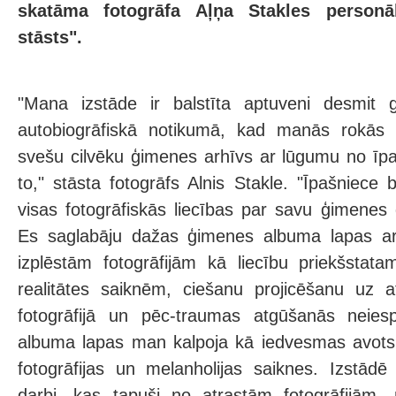
skatāma fotogrāfa Aļņa Stakles personāl
stāsts".
"Mana izstāde ir balstīta aptuveni desmit 
autobiogrāfiskā notikumā, kad manās rokās
svešu cilvēku ģimenes arhīvs ar lūgumu no īp
to," stāsta fotogrāfs Alnis Stakle. "Īpašniece b
visas fotogrāfiskās liecības par savu ģimenes 
Es saglabāju dažas ģimenes albuma lapas ar 
izplēstām fotogrāfijām kā liecību priekšstata
realitātes saiknēm, ciešanu projicēšanu uz a
fotogrāfijā un pēc-traumas atgūšanās neies
albuma lapas man kalpoja kā iedvesmas avots, 
fotogrāfijas un melanholijas saiknes. Izstād
darbi, kas tapuši no atrastām fotogrāfijām