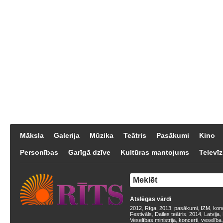
Māksla
Galerija
Mūzika
Teātris
Pasākumi
Kino
Personības
Garīgā dzīve
Kultūras mantojums
Televīz
Atslēgas vārdi
2012
Rīga
2013
pasākumi
IZM
kon
,
,
,
,
,
Festivāls
Dailes teātris
2014
Latvija
,
,
,
,
Veselības ministrija
koncerti
veselība
,
,