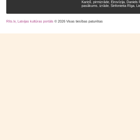
Kariņš
pirmizrāde
Eirovīzija
Daniels 
,
,
,
pasākums
izrāde
Sinfonietta Rīga
Li
,
,
,
Rīts.lv, Latvijas kultūras portāls
© 2026 Visas tiesības paturētas