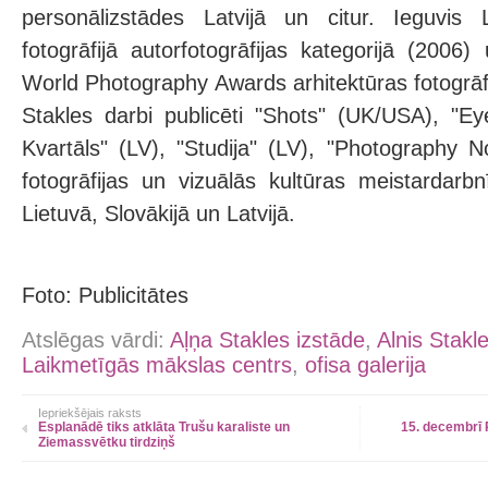
personālizstādes Latvijā un citur. Ieguvis
fotogrāfijā autorfotogrāfijas kategorijā (2006
World Photography Awards arhitektūras fotogrāfi
Stakles darbi publicēti "Shots" (UK/USA), "E
Kvartāls" (LV), "Studija" (LV), "Photography N
fotogrāfijas un vizuālās kultūras meistardarbnī
Lietuvā, Slovākijā un Latvijā.
Foto: Publicitātes
Atslēgas vārdi:
Aļņa Stakles izstāde
,
Alnis Stakl
Laikmetīgās mākslas centrs
,
ofisa galerija
Iepriekšējais raksts
Esplanādē tiks atklāta Trušu karaliste un
15. decembrī 
Ziemassvētku tirdziņš