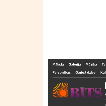
Māksla
Galerija
Mūzika
Te
Personības
Garīgā dzīve
Kul
F
V