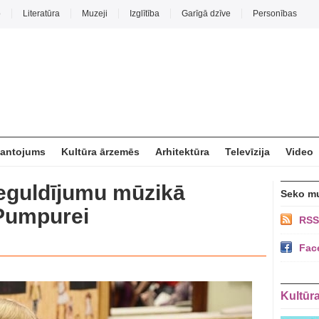
o
Literatūra
Muzeji
Izglītība
Garīgā dzīve
Personības
mantojums
Kultūra ārzemēs
Arhitektūra
Televīzija
Video
eguldījumu mūzikā
Seko m
 Pumpurei
RSS
Fac
Kultūr