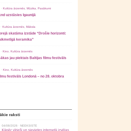
 ·
Kultūra ārzemēs
,
Mūzika
,
Pasākumi
nd uzstāsies Igaunijā
 ·
Kultūra ārzemēs
,
Māksla
rejā skatāma izstāde “Drošie horizonti:
laikmetīgā keramika”
 ·
Kino
,
Kultūra ārzemēs
ākas jau piektais Baltijas filmu festivāls
 ·
Kino
,
Kultūra ārzemēs
filmu festivāls Londonā – no 28. oktobra
ākie raksti
04/08/2026 ·
NEEKSISTE
Kāpēc vīrieši un sievietes internetā izvēlas