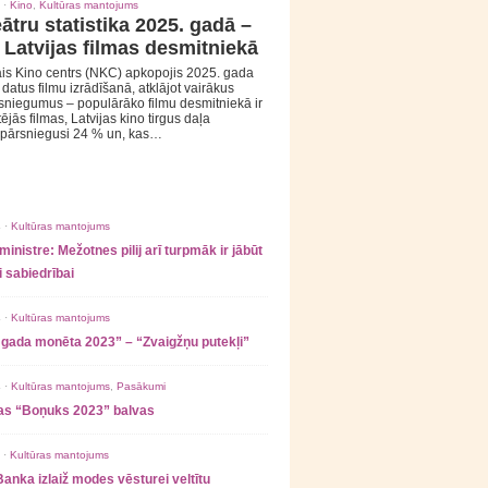
 ·
Kino
,
Kultūras mantojums
ātru statistika 2025. gadā –
 Latvijas filmas desmitniekā
is Kino centrs (NKC) apkopojis 2025. gada
s datus filmu izrādīšanā, atklājot vairākus
sniegumus – populārāko filmu desmitniekā ir
tējās filmas, Latvijas kino tirgus daļa
 pārsniegusi 24 % un, kas…
 ·
Kultūras mantojums
ministre: Mežotnes pilij arī turpmāk ir jābūt
 sabiedrībai
 ·
Kultūras mantojums
 gada monēta 2023” – “Zvaigžņu putekļi”
 ·
Kultūras mantojums
,
Pasākumi
as “Boņuks 2023” balvas
 ·
Kultūras mantojums
Banka izlaiž modes vēsturei veltītu