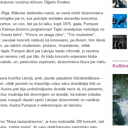
 skatuves izstūma režisors Oļģerts Kroders.
a Rīgā, Mākslas darbinieku namā, un vienā mirklī dziesminiece
domīgāka par to, kas pulcējās estrādes ansambļu koncertos.
ncertus, un viss, bet pa šo laiku, kopš 1975. gada, Pumpure
ta Kalniņa dziesmu programmas! Tajās skanējušas melodijas no
Granta bērni", "Princis un ubaga zēns", "Trīs musketieri",
 savulaik koncerti notikuši kā kinoseansi, pa diviem, trim dienā,
os, pa naktīm studentiem, protams, Imantdienās, vēlāk
ī tāpēc Pumpuri dēvē par Latvijas bardu ciltsmāti, jo neviena
un neviens ceļš par tālu. Ar kādu koncertu esperanto kluba
valodu, un, pateicoties esperanto, dziesminiece kļuva par čaklu
Kultūr
na kustība Latvijā, proti, jaunās paaudzes līdzidziedāšana –
ieri, vēlāk jaunieši no klausītāju vidus nāca dziedātājai klāt un
Austra pati bija uzdrošinājusies dziedāt nevis tā, kā pieņemts,
rī citus mudināja būt drosmīgiem un dziedāt, kā katram izdodas.
uras izauguši daudzi spoži Latvijas dziesminieki un vairākas
ste, Austra Pumpure ir iedvesmojusi arī latviešu
a "Mana tautasdziesma", ar kuru nodziedāti 200 koncerti, tad
na, ziņģīte mana". Ar savu priekšnesumu patriotisko garu