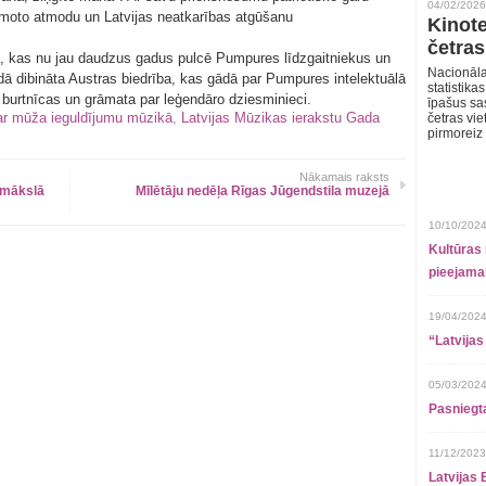
04/02/2026
moto atmodu un Latvijas neatkarības atgūšanu
Kinote
četras
a, kas nu jau daudzus gadus pulcē Pumpures līdzgaitniekus un
Nacionāla
ā dibināta Austras biedrība, kas gādā par Pumpures intelektuālā
statistika
urtnīcas un grāmata par leģendāro dziesminieci.
īpašus sa
ar mūža ieguldījumu mūzikā
,
Latvijas Mūzikas ierakstu Gada
četras vie
pirmoreiz
Nākamais raksts
omākslā
Mīlētāju nedēļa Rīgas Jūgendstila muzejā
10/10/2024
Kultūras 
pieejamai
19/04/2024
“Latvijas
05/03/2024
Pasniegt
11/12/2023
Latvijas 