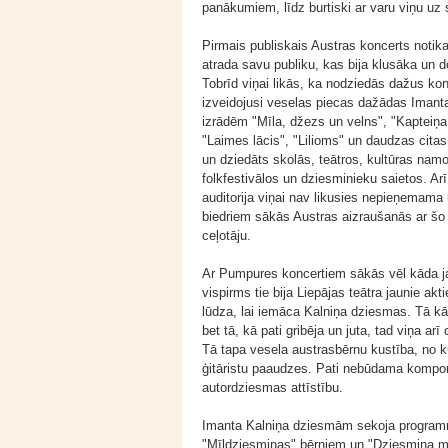
panākumiem, līdz burtiski ar varu viņu uz
Pirmais publiskais Austras koncerts notik
atrada savu publiku, kas bija klusāka un 
Tobrīd viņai likās, ka nodziedās dažus ko
izveidojusi veselas piecas dažādas Iman
izrādēm "Mīla, džezs un velns", "Kapteiņa 
"Laimes lācis", "Lilioms" un daudzas citas;
un dziedāts skolās, teātros, kultūras nam
folkfestivālos un dziesminieku saietos. Ar
auditorija viņai nav likusies nepieņemama 
biedriem sākās Austras aizraušanās ar šo 
ceļotāju.
Ar Pumpures koncertiem sākās vēl kāda jau
vispirms tie bija Liepājas teātra jaunie akt
lūdza, lai iemāca Kalniņa dziesmas. Tā kā 
bet tā, kā pati gribēja un juta, tad viņa a
Tā tapa vesela austrasbērnu kustība, no k
ģitāristu paaudzes. Pati nebūdama komponi
autordziesmas attīstību.
Imanta Kalniņa dziesmām sekoja programm
"Mīļdziesmiņas" bērniem un "Dziesmiņa ma