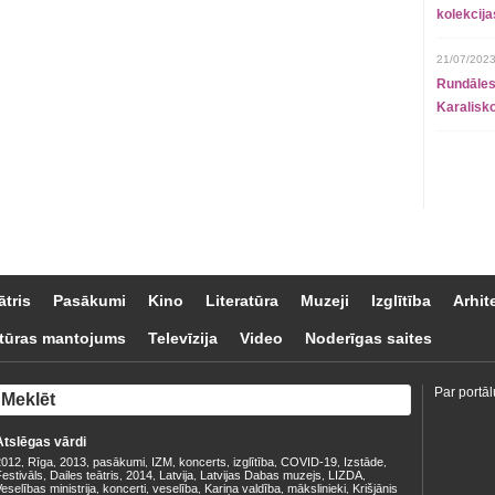
kolekcij
21/07/2023
Rundāles
Karalisko
ātris
Pasākumi
Kino
Literatūra
Muzeji
Izglītība
Arhit
tūras mantojums
Televīzija
Video
Noderīgas saites
Par portāl
Atslēgas vārdi
2012
Rīga
2013
pasākumi
IZM
koncerts
izglītība
COVID-19
Izstāde
,
,
,
,
,
,
,
,
,
estivāls
Dailes teātris
2014
Latvija
Latvijas Dabas muzejs
LIZDA
,
,
,
,
,
,
eselības ministrija
koncerti
veselība
Kariņa valdība
mākslinieki
Krišjānis
,
,
,
,
,