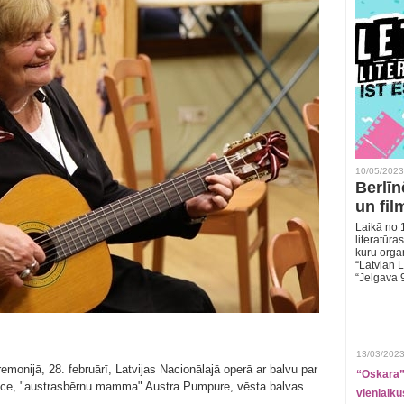
10/05/2023
Berlīn
un fil
Laikā no 1
literatūras
kuru organ
“Latvian L
“Jelgava 
13/03/2023
monijā, 28. februārī, Latvijas Nacionālajā operā ar balvu par
“Oskara” 
iece, "austrasbērnu mamma" Austra Pumpure, vēsta balvas
vienlaiku