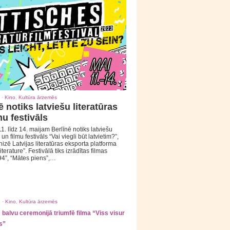
 ·
Kino
,
Kultūra ārzemēs
ē notiks latviešu literatūras
mu festivāls
1. līdz 14. maijam Berlīnē notiks latviešu
 un filmu festivāls “Vai viegli būt latvietim?”,
izē Latvijas literatūras eksporta platforma
iterature”. Festivālā tiks izrādītas filmas
94”, “Mātes piens”,…
 ·
Kino
,
Kultūra ārzemēs
balvu ceremonijā triumfē filma “Viss visur
s”