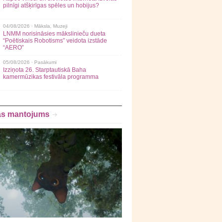
pilnīgi atšķirīgas spēles un hobijus?
04/08/2026 ·
Māksla
,
Muzeji
LNMM norisināsies mākslinieču dueta
“Poētiskais Robotisms” veidota izstāde
“AERO”
05/08/2026 ·
Pasākumi
Izziņota 26. Starptautiskā Baha
kamermūzikas festivāla programma
as mantojums