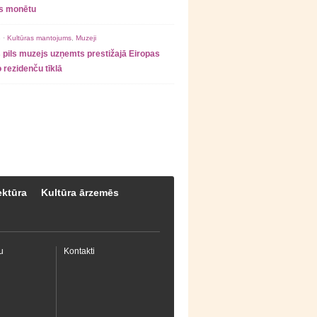
as monētu
 ·
Kultūras mantojums
,
Muzeji
 pils muzejs uzņemts prestižajā Eiropas
 rezidenču tīklā
ektūra
Kultūra ārzemēs
u
Kontakti