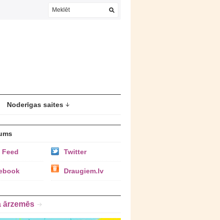
Noderīgas saites
ums
 Feed
Twitter
ebook
Draugiem.lv
a ārzemēs