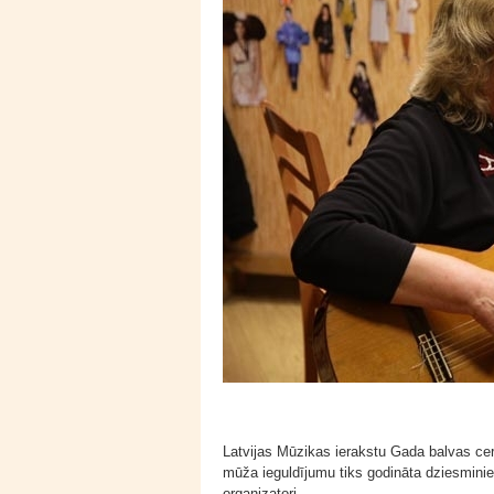
Latvijas Mūzikas ierakstu Gada balvas cere
mūža ieguldījumu tiks godināta dziesmin
organizatori.