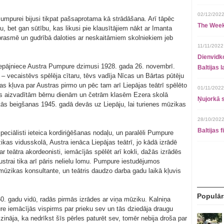
02/12/2022
umpurei bijusi tikpat pašsaprotama kā strādāšana. Arī tāpēc
The Week
, bet gan sūtību, kas likusi pie klausītājiem nākt ar Imanta
rasmē un gudrībā daloties ar neskaitāmiem skolniekiem jeb
11/11/2022
Dienvidko
liepājniece Austra Pumpure dzimusi 1928. gada 26. novembrī.
Baltijas 
ts – vecaistēvs spēlēja cītaru, tēvs vadīja Nīcas un Bārtas pūtēju
s kļuva par Austras pirmo un pēc tam arī Liepājas teātrī spēlēto
01/11/2022
s aizvadītām bērnu dienām un četrām klasēm Ezera skolā
Ņujorkā s
ās beigšanas 1945. gadā devās uz Liepāju, lai turienes mūzikas
28/10/2022
Baltijas 
peciālisti ieteica kordiriģēšanas nodaļu, un paralēli Pumpure
ikas vidusskolā, Austra ienāca Liepājas teātrī, jo kādā izrādē
ar teātra akordeonisti, iemācījās spēlēt arī kokli, dažās izrādēs
ustrai tika arī pāris nelielu lomu. Pumpure iestudējumos
mūzikas konsultante, un teātris daudzo darba gadu laikā kļuvis
Populār
60. gadu vidū, radās pirmās izrādes ar viņa mūziku. Kalniņa
e iemācījās vispirms par prieku sev un tās dziedāja draugu
zināja, ka nedrīkst šīs pērles paturēt sev, tomēr nebija droša par