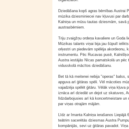
Dziedāšana kopš agras bērnības Austrai P
mūzika dziesminiecei nav kļuvusi par darbu
Kalniņa un mūsu tautas dziesmām, savā p
austrasbērniem.
Triju zvaigžņu ordeņa kavaliere un Goda 
Mūzikas talants viņai bija jau šūpulī ielik
orķestri un piedevām spēlēja akordeonu, ka
instrumentu. Pēc Rucavas pusē, Kalnišķo
Austra iestājās Nīcas pamatskolā un pēc t
vidusskolā mācītos dziedāšanu.
Bet tā kā meitenei nebija "operas" balss, s
apguva arī ģitāras spēli. Vēl mācoties mūz
vajadzēja spēlēt ģitāru. Vēlāk viņa kļuva p
iznāca arī dziedāt un dejot uz skatuves, A
līdzdarbojusies arī kā koncertmeistare un 
par viņas otrajām mājām.
Līdz ar Imanta Kalniņa ierašanos Liepājā 
teātrim sacerētās dziesmas Austra Pumpur
kompānijās, sevi uz ģitāras pavadot. Viņa 