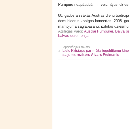
Pumpure neapšaubāmi ir veicinājusi dzies
80. gados aizsākās Austras dienu tradīcij
domubiedrus kopīgos koncertos. 2008. gad
mantojuma saglabāšanu: izdotas dziesmu b
Atslēgas vārdi:
Austrai Pumpurei
,
Balva p
balvas ceremonija
Iepriekšējais raksts
Lielo Kristapu par mūža ieguldījumu kin
saņems režisors Aivars Freimanis