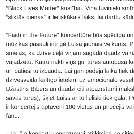
“Black Lives Matter” kustībai. Viņa tuvinieki smī
“sliktās dienas” ir lieliskākais laiks, lai darītu kād
“Faith in the Future” koncerttūre būs spēcīga un
mūzikas pasauli intriģē Luisa jaunais veikums. 
smejas, ka dzīve ceļā viņam sagādā daudz vairā
vajadzētu. Katru nakti viņš guļ tūres autobusā
un patiesi to izbauda. Lai gan pēdējā laikā tiek
dzīvesveida kaitīgo ietekmi uz emocionālo vese
Džastins Bībers un daudzi citi atpazīstami mākslin
savas tūres), šķiet Luiss ar to lieliski tiek galā. 
ir koncertējis aptuveni 100 vietās un priecējis va
fanu.
=Jā, šie koncerti viennozīmīgi atšķirsies no cit