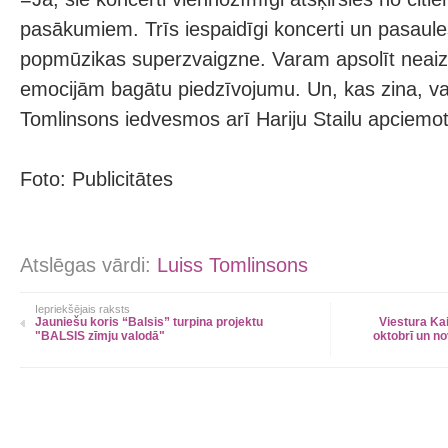
pasākumiem. Trīs iespaidīgi koncerti un pasaul
popmūzikas superzvaigzne. Varam apsolīt neai
emocijām bagātu piedzīvojumu. Un, kas zina, va
Tomlinsons iedvesmos arī Hariju Stailu apciemot 
Foto: Publicitātes
Atslēgas vārdi:
Luiss Tomlinsons
Iepriekšējais raksts
Jauniešu koris “Balsis” turpina projektu
Viestura Kai
"BALSIS zīmju valodā"
oktobrī un n