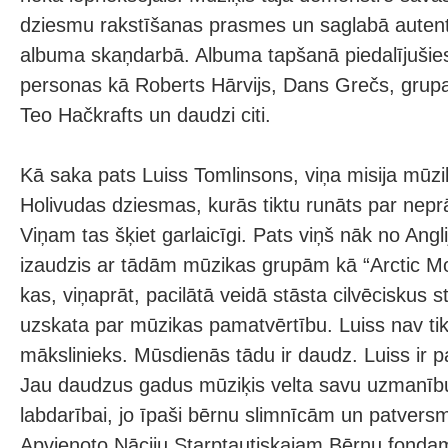
dziesmu rakstīšanas prasmes un saglabā autent
albuma skaņdarbā. Albuma tapšanā piedalījušie
personas kā Roberts Hārvijs, Dans Grečs, grupa
Teo Hačkrafts un daudzi citi.
Kā saka pats Luiss Tomlinsons, viņa misija mūzi
Holivudas dziesmas, kurās tiktu runāts par nepr
Viņam tas šķiet garlaicīgi. Pats viņš nāk no Angl
izaudzis ar tādām mūzikas grupām kā “Arctic M
kas, viņaprāt, pacilātā veidā stāsta cilvēciskus st
uzskata par mūzikas pamatvērtību. Luiss nav ti
mākslinieks. Mūsdienās tādu ir daudz. Luiss ir pa
Jau daudzus gadus mūziķis velta savu uzmanību
labdarībai, jo īpaši bērnu slimnīcām un patvers
Apvienoto Nāciju Starptautiskajam Bērnu fond