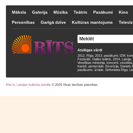
Māksla
Galerija
Mūzika
Teātris
Pasākumi
Kino
Personības
Garīgā dzīve
Kultūras mantojums
Televīz
Atslēgas vārdi
2012
Rīga
2013
pasākumi
IZM
kon
,
,
,
,
,
Festivāls
Dailes teātris
2014
Latvija
,
,
,
,
Veselības ministrija
koncerti
veselība
,
,
Kariņš
pirmizrāde
Eirovīzija
Daniels 
,
,
,
pasākums
izrāde
Sinfonietta Rīga
Li
,
,
,
Rīts.lv, Latvijas kultūras portāls
© 2026 Visas tiesības paturētas