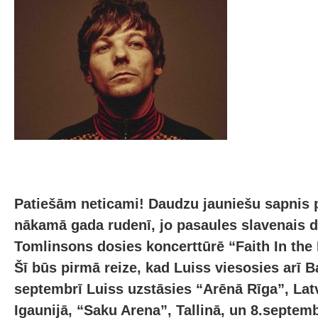
Patiešām neticami! Daudzu jauniešu sapnis p
nākamā gada rudenī, jo pasaules slavenais d
Tomlinsons dosies koncerttūrē “Faith In the 
Šī būs pirmā reize, kad Luiss viesosies arī Bal
septembrī Luiss uzstāsies “Arēnā Rīga”, Latv
Igaunijā, “Saku Arena”, Tallinā, un 8.septemb