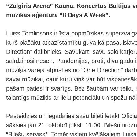
“Zalgiris Arena” Kauņā. Koncertus Baltijas v
mūzikas aģentūra “8 Days A Week”.
Luiss Tomlinsons ir īsta popmūzikas superzvaigzn
kurš plašāku atpazīstamību guva kā pasaulsla
Direction” dalībnieks. Savukārt, savu solo karje
salīdzinoši nesen. Pandēmijas, proti, divu gadu 
mūziķis varēja atpūsties no “One Direction” darb
savai mūzikai, caur kuru viņš var būt vispatiesāk
pašam patiesi ir svarīgs. Bez šaubām var teikt, ka
talantīgs mūziķis ar lielu potenciālu un spožu nā
Pasteidzies un iegādājies savu biļeti lētāk! Oficiā
sāksies jau 21. oktobrī plkst. 11.00. Biļešu tird
“Biļešu serviss”. Tomēr visiem kvēlākajiem Luis