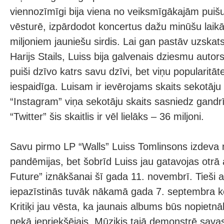
viennozīmīgi bija viena no veiksmīgākajām pui
vēsturē, izpārdodot koncertus dažu minūšu laikā
miljoniem jauniešu sirdis. Lai gan pastāv uzskats
Harijs Stails, Luiss bija galvenais dziesmu auto
puiši dzīvo katrs savu dzīvi, bet viņu popularitāt
iespaidīga. Luisam ir ievērojams skaits sekotāju s
“Instagram” viņa sekotāju skaits sasniedz gandrī
“Twitter” šis skaitlis ir vēl lielāks – 36 miljoni.
Savu pirmo LP “Walls” Luiss Tomlinsons izdeva n
pandēmijas, bet šobrīd Luiss jau gatavojas otrā
Future” iznākšanai šī gada 11. novembrī. Tieši 
iepazīstinās tuvāk nākamā gada 7. septembra k
Kritiķi jau vēsta, ka jaunais albums būs nopietn
nekā iepriekšējais. Mūziķis tajā demonstrē sav