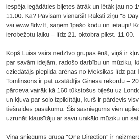
iespēja iegādāties biļetes ātrāk un lētāk jau no 1
11.00. Kā? Pavisam vienārši! Raksti ziņu “8 D
vai www.8dw.lt, saņem īpašo kodu un ietaupi! Ko
ierobežotu laiku – līdz 21. oktobra plkst. 11.00.
Kopš Luiss vairs nedzīvo grupas ēnā, viņš ir kļuv
par savām idejām, radošo darbību un mūziku, k
dziedātājs piepilda arēnas no Meksikas līdz pat 
Tomlinsons ir pat uzstādījis Ginesa rekordu – 2
pārdeva vairāk kā 160 tūkstošus biļešu uz Londo
un kļuva par solo izpildītāju, kurš ir pārdevis vis
tiešraides pasākumu. Šis sasniegums vien aplie
uzrunāt klausītāju ar savu unikālo mūziku un sat
Viņa sniegums grupā “One Direction” ir neizmēr