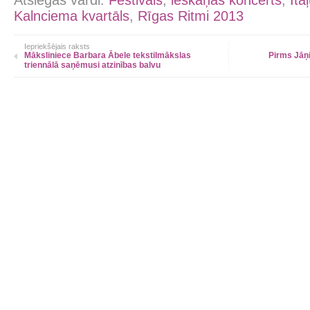
Atslēgas vārdi:
Festivāls
,
ieskaņas koncerts
,
Itā
Kalnciema kvartāls
,
Rīgas Ritmi 2013
Iepriekšējais raksts
Māksliniece Barbara Ābele tekstilmākslas
Pirms Jāņi
triennālā saņēmusi atzinības balvu