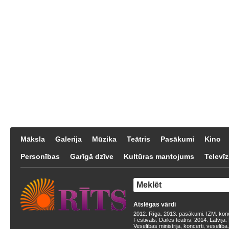
Māksla
Galerija
Mūzika
Teātris
Pasākumi
Kino
Personības
Garīgā dzīve
Kultūras mantojums
Televīz
Atslēgas vārdi
2012
Rīga
2013
pasākumi
IZM
kon
,
,
,
,
,
Festivāls
Dailes teātris
2014
Latvija
,
,
,
,
Veselības ministrija
koncerti
veselība
,
,