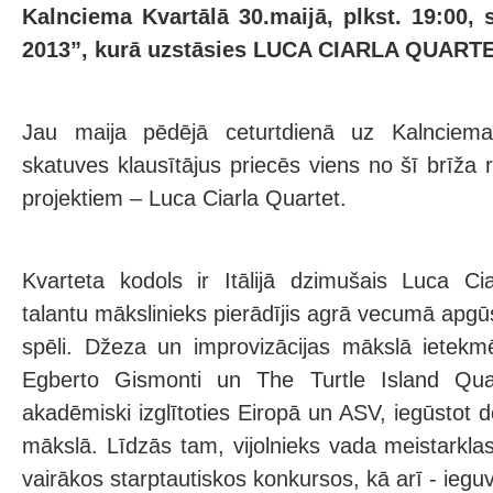
Kalnciema Kvartālā 30.maijā, plkst. 19:00,
2013”, kurā uzstāsies LUCA CIARLA QUARTE
Jau maija pēdējā ceturtdienā uz Kalnciema
skatuves klausītājus priecēs viens no šī brīža
projektiem – Luca Ciarla Quartet.
Kvarteta kodols ir Itālijā dzimušais Luca Ci
talantu mākslinieks pierādījis agrā vecumā apgūst
spēli. Džeza un improvizācijas mākslā ietekmē
Egberto Gismonti un The Turtle Island Quart
akadēmiski izglītoties Eiropā un ASV, iegūstot
mākslā. Līdzās tam, vijolnieks vada meistarklas
vairākos starptautiskos konkursos, kā arī - ieg