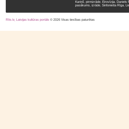
Kariņš
pirmizrāde
Eirovīzija
Daniels 
,
,
,
pasākums
izrāde
Sinfonietta Rīga
Li
,
,
,
Rīts.lv, Latvijas kultūras portāls
© 2026 Visas tiesības paturētas