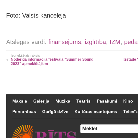
Foto: Valsts kanceleja
Atslēgas vārdi:
finansējums
,
izglītība
,
IZM
,
peda
Iepriekšējais raksts
Noderīga informācija festivāla "Summer Sound
Izstāde 
2023" apmeklētājiem
Māksla
Galerija
Mūzika
Teātris
Pasākumi
Kino
Personības
Garīgā dzīve
Kultūras mantojums
Televīz