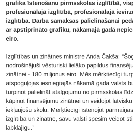
grafika īstenošanu pirmsskolas izglītībā, vis
profesionālajā izglītībā, profesionālajā ievir
izglītībā. Darba samaksas palielināšanai pe
ar apstiprināto grafiku, nākamajā gadā nepie
eiro.
Izglītības un zinātnes ministre Anda Čakša: “Š
nodrošinājuši vēsturiski lielāko papildus finansēj
zinātnei - 180 miljonus eiro. Mēs mērķtiecīgi tur
atspoguļojas iesniegtajās nākamā gada valsts bu
turpinot palielināt atalgojumu no pirmsskolas lī
kāpinot finansējumu zinātnei un veidojot latvisku
iekļaujošu skolu. Mērķtiecīgi īstenojot pārmaiņas
izglītībā un zinātnē, savu valsti spēsim veidot st
labklājīgu.”