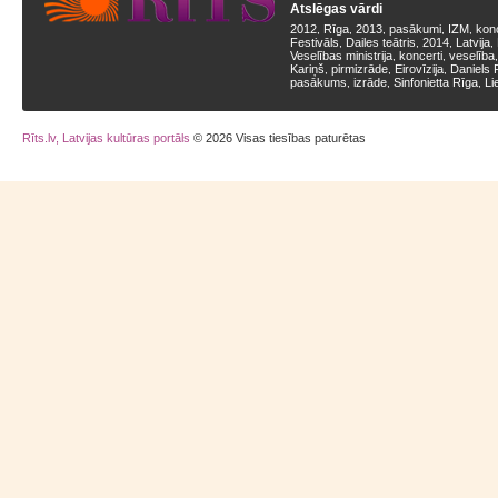
Atslēgas vārdi
2012
Rīga
2013
pasākumi
IZM
kon
,
,
,
,
,
Festivāls
Dailes teātris
2014
Latvija
,
,
,
,
Veselības ministrija
koncerti
veselība
,
,
Kariņš
pirmizrāde
Eirovīzija
Daniels 
,
,
,
pasākums
izrāde
Sinfonietta Rīga
Li
,
,
,
Rīts.lv, Latvijas kultūras portāls
© 2026 Visas tiesības paturētas