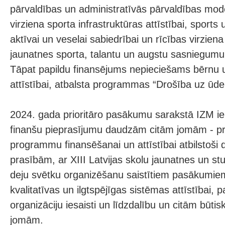
pārvaldības un administratīvās pārvaldības modeļ
virziena sporta infrastruktūras attīstībai, sports u
aktīvai un veselai sabiedrībai un rīcības virziena 
jaunatnes sporta, talantu un augstu sasniegumu s
Tāpat papildu finansējums nepieciešams bērnu u
attīstībai, atbalsta programmas “Drošība uz ūde
2024. gada prioritāro pasākumu sarakstā IZM iek
finanšu pieprasījumu daudzām citām jomām - pro
programmu finansēšanai un attīstībai atbilstoši 
prasībām, ar XIII Latvijas skolu jaunatnes un s
deju svētku organizēšanu saistītiem pasākumiem
kvalitatīvas un ilgtspējīgas sistēmas attīstībai, p
organizāciju iesaisti un līdzdalību un citām būti
jomām.