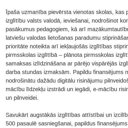
Īpaša uzmanība pievērsta vienotas skolas, kas 
izglītību valsts valodā, ieviešanai, nodrošinot k
pasākumus pedagogiem, kā arī mazākumtautību
latviešu valodas lietošanas paradumu stiprināša
prioritāte noteikta arī iekļaujošās izglītības stip
pirmsskolas izglītībā – plānota pirmsskolas izgl
samaksas izlīdzināšana ar pārējo vispārējās izg
darba stundas izmaksām. Papildu finansējums ne
nodrošinātu dažādu digitālu risinājumu pilnveidoš
mācību līdzekļu izstrādi un iegādi, e-mācību ris
un pilnveidei.
Savukārt augstākās izglītības attīstībai un izcilī
500 pasaulē sasniegšanai, papildus finansējum