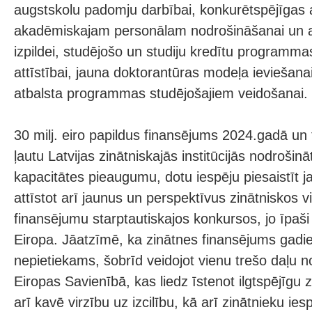
augstskolu padomju darbībai, konkurētspējīgas 
akadēmiskajam personālam nodrošināšanai un at
izpildei, studējošo un studiju kredītu programm
attīstībai, jauna doktorantūras modeļa ieviešanai
atbalsta programmas studējošajiem veidošanai.
30 milj. eiro papildus finansējums 2024.gadā u
ļautu Latvijas zinātniskajās institūcijās nodrošin
kapacitātes pieaugumu, dotu iespēju piesaistīt j
attīstot arī jaunus un perspektīvus zinātniskos vi
finansējumu starptautiskajos konkursos, jo īpa
Eiropa. Jāatzīmē, ka zinātnes finansējums gadiem
nepietiekams, šobrīd veidojot vienu trešo daļu n
Eiropas Savienībā, kas liedz īstenot ilgtspējīgu z
arī kavē virzību uz izcilību, kā arī zinātnieku iesp