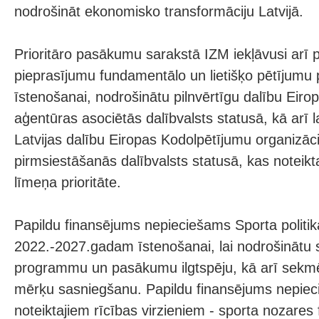
nodrošināt ekonomisko transformāciju Latvijā.
Prioritāro pasākumu sarakstā IZM iekļāvusi arī p
pieprasījumu fundamentālo un lietišķo pētījum
īstenošanai, nodrošinātu pilnvērtīgu dalību Ei
aģentūras asociētās dalībvalsts statusā, kā arī l
Latvijas dalību Eiropas Kodolpētījumu organizāc
pirmsiestāšanās dalībvalsts statusā, kas noteik
līmeņa prioritāte.
Papildu finansējums nepieciešams Sporta polit
2022.-2027.gadam īstenošanai, lai nodrošinātu s
programmu un pasākumu ilgtspēju, kā arī sekmēt
mērķu sasniegšanu. Papildu finansējums nepieci
noteiktajiem rīcības virzieniem - sporta nozares