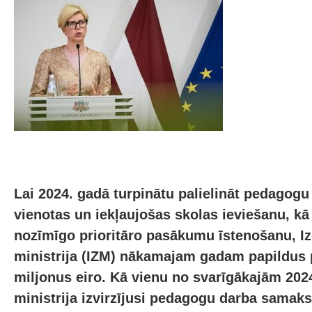
Lai 2024. gadā turpinātu palielināt pedagogu
vienotas un iekļaujošas skolas ieviešanu, kā a
nozīmīgo prioritāro pasākumu īstenošanu, Iz
ministrija (IZM) nākamajam gadam papildus p
miljonus eiro. Kā vienu no svarīgākajām 202
ministrija izvirzījusi pedagogu darba sama