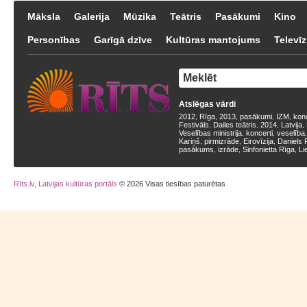
Māksla
Galerija
Mūzika
Teātris
Pasākumi
Kino
Personības
Garīgā dzīve
Kultūras mantojums
Televīz
Atslēgas vārdi
2012
Rīga
2013
pasākumi
IZM
kon
,
,
,
,
,
Festivāls
Dailes teātris
2014
Latvija
,
,
,
,
Veselības ministrija
koncerti
veselība
,
,
Kariņš
pirmizrāde
Eirovīzija
Daniels 
,
,
,
pasākums
izrāde
Sinfonietta Rīga
Li
,
,
,
Rīts.lv, Latvijas kultūras portāls
© 2026 Visas tiesības paturētas