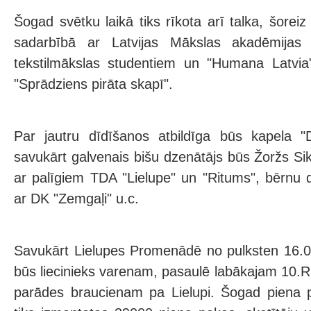
Šogad svētku laikā tiks rīkota arī talka, šorei
sadarbībā ar Latvijas Mākslas akadēmija
tekstilmākslas studentiem un "Humana Latvia"
"Sprādziens pirāta skapī".
Par jautru dīdīšanos atbildīga būs kapela 
savukārt galvenais bišu dzenātājs būs Žoržs Sik
ar palīgiem TDA "Lielupe" un "Ritums", bērnu d
ar DK "Zemgaļi" u.c.
Savukārt Lielupes Promenādē no pulksten 16.0
būs liecinieks varenam, pasaulē labākajam 10.R
parādes braucienam pa Lielupi. Šogad piena p