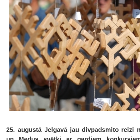
25. augustā Jelgavā jau divpadsmito reizi 
un Medus svētki ar gardiem konkursiem