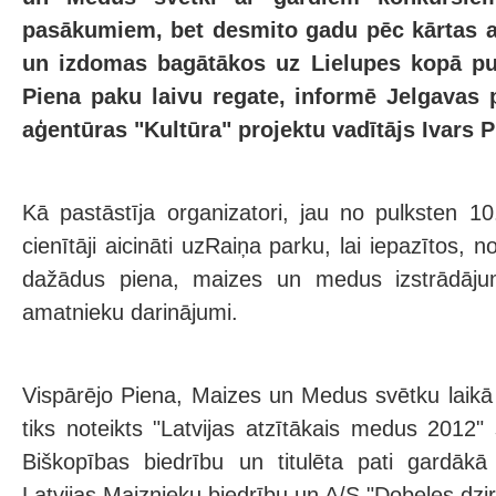
pasākumiem, bet desmito gadu pēc kārtas at
un izdomas bagātākos uz Lielupes kopā pul
Piena paku laivu regate, informē Jelgavas 
aģentūras "Kultūra" projektu vadītājs Ivars P
Kā pastāstīja organizatori, jau no pulksten 10
cienītāji aicināti uzRaiņa parku, lai iepazītos, 
dažādus piena, maizes un medus izstrādāju
amatnieku darinājumi.
Vispārējo Piena, Maizes un Medus svētku laikā
tiks noteikts "Latvijas atzītākais medus 2012"
Biškopības biedrību un titulēta pati gardāk
Latvijas Maiznieku biedrību un A/S "Dobeles dzi