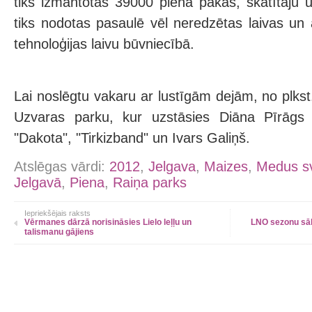
tiks izmantotas 39000 piena pakas, skatītāju 
tiks nodotas pasaulē vēl neredzētas laivas un 
tehnoloģijas laivu būvniecībā.
Lai noslēgtu vakaru ar lustīgām dejām, no plkst. 
Uzvaras parku, kur uzstāsies Diāna Pīrāgs
"Dakota", "Tirkizband" un Ivars Galiņš.
Atslēgas vārdi:
2012
,
Jelgava
,
Maizes
,
Medus sv
Jelgavā
,
Piena
,
Raiņa parks
Iepriekšējais raksts
Vērmanes dārzā norisināsies Lielo leļļu un
LNO sezonu sā
talismanu gājiens