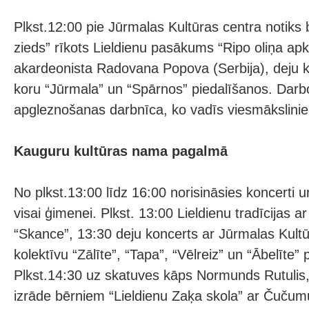
Plkst.12:00 pie Jūrmalas Kultūras centra notiks
zieds” rīkots Lieldienu pasākums “Ripo oliņa apk
akardeonista Radovana Popova (Serbija), deju k
koru “Jūrmala” un “Spārnos” piedalīšanos. Darb
apgleznošanas darbnīca, ko vadīs viesmāksliniek
Kauguru kultūras nama pagalmā
No plkst.13:00 līdz 16:00 norisināsies koncerti 
visai ģimenei. Plkst. 13:00 Lieldienu tradīcijas a
“Skance”, 13:30 deju koncerts ar Jūrmalas Kultū
kolektīvu “Zālīte”, “Tapa”, “Vēlreiz” un “Ābelīte” 
Plkst.14:30 uz skatuves kāps Normunds Rutulis,
izrāde bērniem “Lieldienu Zaķa skola” ar Čučum