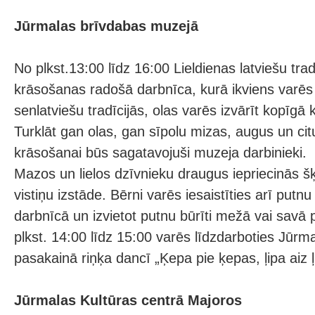
Jūrmalas brīvdabas muzejā
No plkst.13:00 līdz 16:00 Lieldienas latviešu trad
krāsošanas radošā darbnīca, kurā ikviens varēs 
senlatviešu tradīcijās, olas varēs izvārīt kopīgā
Turklāt gan olas, gan sīpolu mizas, augus un ci
krāsošanai būs sagatavojuši muzeja darbinieki.
Mazos un lielos dzīvnieku draugus iepriecinās šķ
vistiņu izstāde. Bērni varēs iesaistīties arī put
darbnīcā un izvietot putnu būrīti mežā vai savā
plkst. 14:00 līdz 15:00 varēs līdzdarboties Jūrm
pasakainā riņķa dancī „Ķepa pie ķepas, ļipa aiz ļ
Jūrmalas Kultūras centrā Majoros