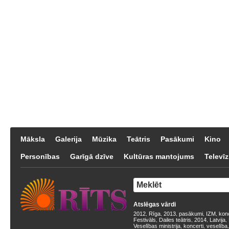
Māksla
Galerija
Mūzika
Teātris
Pasākumi
Kino
Personības
Garīgā dzīve
Kultūras mantojums
Televīz
Atslēgas vārdi
2012
Rīga
2013
pasākumi
IZM
kon
,
,
,
,
,
Festivāls
Dailes teātris
2014
Latvija
,
,
,
,
Veselības ministrija
koncerti
veselība
,
,