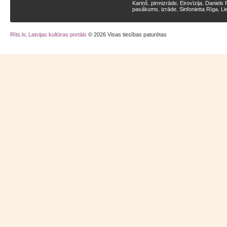
Kariņš
pirmizrāde
Eirovīzija
Daniels 
,
,
,
pasākums
izrāde
Sinfonietta Rīga
Li
,
,
,
Rīts.lv, Latvijas kultūras portāls
© 2026 Visas tiesības paturētas