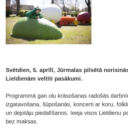
Svētdien, 5. aprīlī, Jūrmalas pilsētā norisinā
Lieldienām veltīti pasākumi.
Programmā gan olu krāsošanas radošās darbnīc
izgatavošana, šūpošanās, koncerti ar koru, folkl
un dejotāju piedalīšanos. Ieeja visos Lieldienu
bez maksas.