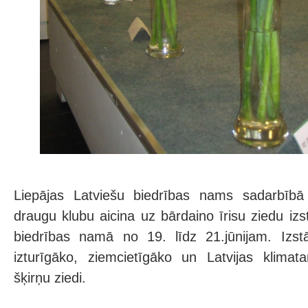
Liepājas Latviešu biedrības nams sadarbībā 
draugu klubu aicina uz bārdaino īrisu ziedu izs
biedrības namā no 19. līdz 21.jūnijam. Izs
izturīgāko, ziemcietīgāko un Latvijas klimat
šķirņu ziedi.