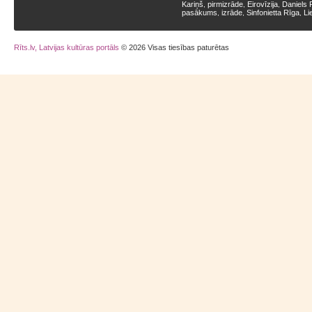
Kariņš
pirmizrāde
Eirovīzija
Daniels 
,
,
,
pasākums
izrāde
Sinfonietta Rīga
Li
,
,
,
Rīts.lv, Latvijas kultūras portāls
© 2026 Visas tiesības paturētas