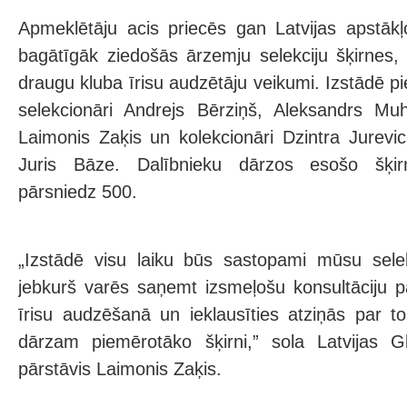
Apmeklētāju acis priecēs gan Latvijas apstāk
bagātīgāk ziedošās ārzemju selekciju šķirnes, 
draugu kluba īrisu audzētāju veikumi. Izstādē pie
selekcionāri Andrejs Bērziņš, Aleksandrs Muhl
Laimonis Zaķis un kolekcionāri Dzintra Jurev
Juris Bāze. Dalībnieku dārzos esošo šķirņ
pārsniedz 500.
„Izstādē visu laiku būs sastopami mūsu selek
jebkurš varēs saņemt izsmeļošu konsultāciju 
īrisu audzēšanā un ieklausīties atziņās par t
dārzam piemērotāko šķirni,” sola Latvijas G
pārstāvis Laimonis Zaķis.