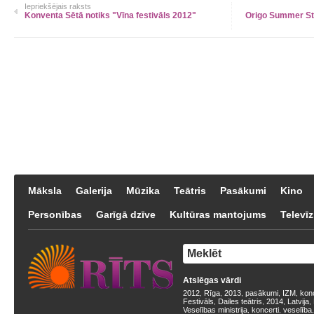
Iepriekšējais raksts
Konventa Sētā notiks "Vīna festivāls 2012"
Origo Summer St
Māksla
Galerija
Mūzika
Teātris
Pasākumi
Kino
Personības
Garīgā dzīve
Kultūras mantojums
Televīz
Atslēgas vārdi
2012
Rīga
2013
pasākumi
IZM
kon
,
,
,
,
,
Festivāls
Dailes teātris
2014
Latvija
,
,
,
,
Veselības ministrija
koncerti
veselība
,
,