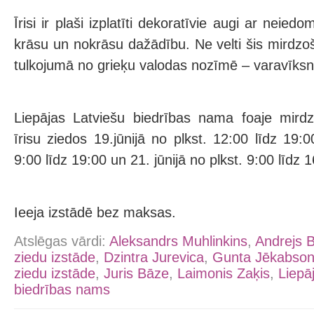
Īrisi ir plaši izplatīti dekoratīvie augi ar neie
krāsu un nokrāsu dažādību. Ne velti šis mirdzoš
tulkojumā no grieķu valodas nozīmē – varavīksne 
Liepājas Latviešu biedrības nama foaje mird
īrisu ziedos 19.jūnijā no plkst. 12:00 līdz 19:00
9:00 līdz 19:00 un 21. jūnijā no plkst. 9:00 līdz 
Ieeja izstādē bez maksas.
Atslēgas vārdi:
Aleksandrs Muhlinkins
,
Andrejs B
ziedu izstāde
,
Dzintra Jurevica
,
Gunta Jēkabso
ziedu izstāde
,
Juris Bāze
,
Laimonis Zaķis
,
Liepā
biedrības nams