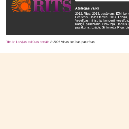
Atslēgas vārdi
2012
Rīga
2013
pasākumi
IZM
kon
,
,
,
,
,
Festivāls
Dailes teātris
2014
Latvija
,
,
,
,
Veselības ministrija
koncerti
veselība
,
,
Kariņš
pirmizrāde
Eirovīzija
Daniels 
,
,
,
pasākums
izrāde
Sinfonietta Rīga
Li
,
,
,
Rīts.lv, Latvijas kultūras portāls
© 2026 Visas tiesības paturētas