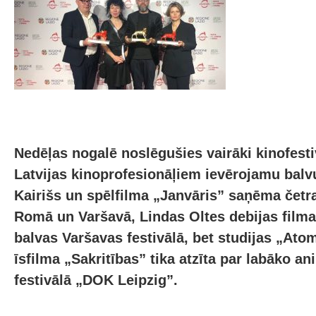
Nedēļas nogalē noslēgušies vairāki kinofesti
Latvijas kinoprofesionāļiem ievērojamu balvu
Kairišs un spēlfilma „Janvāris” saņēma četr
Romā un Varšavā, Lindas Oltes debijas film
balvas Varšavas festivālā, bet studijas „At
īsfilma „Sakritības” tika atzīta par labāko an
festivālā „DOK Leipzig”.