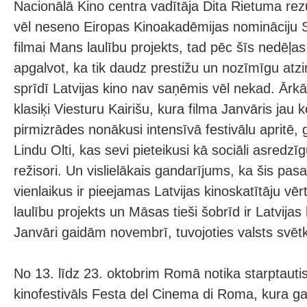
Nacionālā Kino centra vadītāja Dita Rietuma re
vēl neseno Eiropas Kinoakadēmijas nomināciju
filmai Mans laulību projekts, tad pēc šīs nedēļas
apgalvot, ka tik daudz prestižu un nozīmīgu atzin
sprīdī Latvijas kino nav saņēmis vēl nekad. Ārkā
klasiķi Viesturu Kairišu, kura filma Janvāris jau
pirmizrādes nonākusi intensīvā festivālu apritē, 
Lindu Olti, kas sevi pieteikusi kā sociāli asredzī
režisori. Un vislielākais gandarījums, ka šis pasa
vienlaikus ir pieejamas Latvijas kinoskatītāju 
laulību projekts un Māsas tieši šobrīd ir Latvijas
Janvāri gaidām novembrī, tuvojoties valsts svēt
No 13. līdz 23. oktobrim Romā notika starptaut
kinofestivāls Festa del Cinema di Roma, kura g