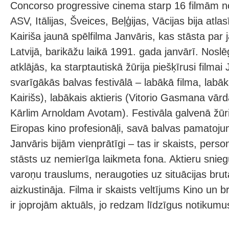
Concorso progressive cinema starp 16 filmām no
ASV, Itālijas, Šveices, Beļģijas, Vācijas bija atlas
Kairiša jaunā spēlfilma Janvāris, kas stāsta par 
Latvijā, barikāžu laikā 1991. gada janvārī. Nos
atklājās, ka starptautiskā žūrija piešķīrusi filmai 
svarīgākās balvas festivālā – labākā filma, labāk
Kairišs), labākais aktieris (Vitorio Gasmana vār
Kārlim Arnoldam Avotam). Festivāla galvenā žūrij
Eiropas kino profesionāļi, savā balvas pamatojum
Janvāris bijām vienprātīgi – tas ir skaists, pers
stāsts uz nemierīga laikmeta fona. Aktieru sniegu
varoņu trauslums, neraugoties uz situācijas bruta
aizkustināja. Filma ir skaists veltījums Kino un b
ir joprojām aktuāls, jo redzam līdzīgus notikumu