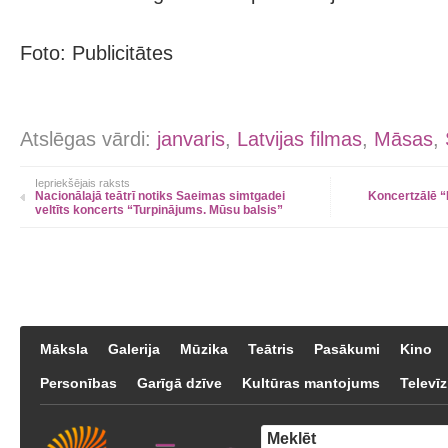
Foto: Publicitātes
Atslēgas vārdi:
janvaris
,
Latvijas filmas
,
Māsas
,
Iepriekšējais raksts
Nacionālajā teātrī notiks Saeimas simtgadei
Koncertzālē “
veltīts koncerts “Turpinājums. Mūsu balsis”
Māksla
Galerija
Mūzika
Teātris
Pasākumi
Kino
Personības
Garīgā dzīve
Kultūras mantojums
Televīz