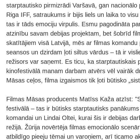
starptautisko pirmizrādi Varšavā, gan nacionālo p
Riga IFF, satraukums ir bijis liels un laika to vis
tas ir tāds emociju virpulis. Esmu pagodināta pa
atzinību savam debijas projektam, bet šobrīd film
skatītājiem visā Latvijā, mēs ar filmas komandu
seansos un dzirdam ļoti siltus vārdus – tā ir visl
režisors var saņemt. Es ticu, ka starptautiskai
kinofestivālā manam darbam atvērs vēl vairāk dur
Māsas ceļos, filma izgaismos tik ļoti būtisko „s
Filmas Māsas producents Matīss Kaža atzīst: "
festivālā – tas ir būtisks starptautisks panākums 
komandai un Lindai Oltei, kurai šis ir debijas da
režijā. Žūrija novērtēja filmas emocionālo scenār
atbildīgo pieeju tēmai un varoņiem, arī ticamo ak