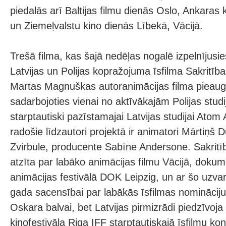
piedalās arī Baltijas filmu dienās Oslo, Ankaras k
un Ziemeļvalstu kino dienās Lībekā, Vācijā.
Trešā filma, kas šajā nedēļas nogalē izpelnījusies
Latvijas un Polijas kopražojuma īsfilma Sakritība
Martas Magnuškas autoranimācijas filma pieaugu
sadarbojoties vienai no aktīvākajām Polijas stu
starptautiski pazīstamajai Latvijas studijai Atom 
radošie līdzautori projektā ir animatori Mārtiņš 
Zvirbule, producente Sabīne Andersone. Sakritī
atzīta par labāko animācijas filmu Vācijā, dokum
animācijas festivālā DOK Leipzig, un ar šo uzva
gada sacensībai par labākās īsfilmas nomināci
Oskara balvai, bet Latvijas pirmizrādi piedzīvoj
kinofestivāla Riga IFF starptautiskajā īsfilmu ko