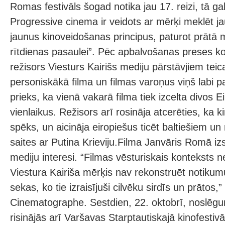
Romas festivāls šogad notika jau 17. reizi, tā g
Progressive cinema ir veidots ar mērķi meklēt j
jaunus kinoveidošanas principus, paturot prātā 
rītdienas pasaulei”. Pēc apbalvošanas preses 
režisors Viesturs Kairišs mediju pārstāvjiem teica
personiskākā filma un filmas varoņus viņš labi paz
prieks, ka vienā vakarā filma tiek izcelta divos 
vienlaikus. Režisors arī rosināja atcerēties, ka 
spēks, un aicināja eiropiešus ticēt baltiešiem u
saites ar Putina Krieviju.Filma Janvāris Romā iz
mediju interesi. “Filmas vēsturiskais konteksts 
Viestura Kairiša mērķis nav rekonstruēt notikum
sekas, ko tie izraisījuši cilvēku sirdīs un prātos,
Cinematographe. Sestdien, 22. oktobrī, noslēg
risinājās arī Varšavas Starptautiskajā kinofestivā