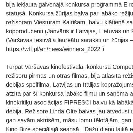
bija iekļauta galvenajā konkursa programmā Eir
statusā. Konkursa žūrijas balva par labāko režiju 
režisoram Viesturam Kairišam, balvu klātienē s
kopproducenti (Janvāris ir Latvijas, Lietuvas un 
(Varšavas festivāla laureātu saraksti un žūrijas 
https://wff.pl/en/news/winners_2022 )
Turpat Varšavas kinofestivālā, konkursā Competi
režisoru pirmās un otrās filmas, bija atlasīta re
debijas spēlfilma, Latvijas un Itālijas kopražoju
atzīta par šī konkursa labāko filmu un saņēma a
kinokritiķu asociācijas FIPRESCI balvu kā labā
debija. Režisore Linda Olte balvas jau atvedusi 
gan savām aktrisēm, māsu lomu tēlotājām, gan s
Kino Bize speciālajā seansā. "Dažu dienu laikā 