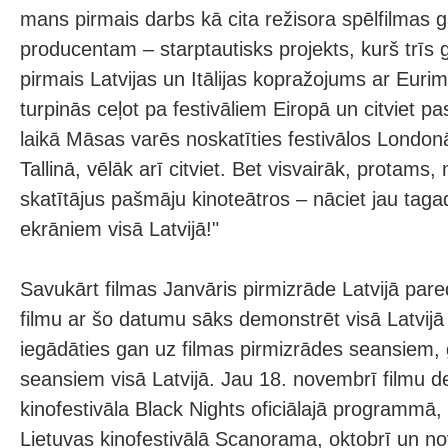
mans pirmais darbs kā cita režisora spēlfilmas 
producentam – starptautisks projekts, kurš trīs
pirmais Latvijas un Itālijas kopražojums ar Euri
turpinās ceļot pa festivāliem Eiropā un citviet pa
laikā Māsas varēs noskatīties festivālos London
Tallinā, vēlāk arī citviet. Bet visvairāk, protam
skatītājus pašmāju kinoteātros – nāciet jau tagad,
ekrāniem visā Latvijā!"
Savukārt filmas Janvāris pirmizrāde Latvijā par
filmu ar šo datumu sāks demonstrēt visā Latvijā 
iegādāties gan uz filmas pirmizrādes seansiem,
seansiem visā Latvijā. Jau 18. novembrī filmu d
kinofestivāla Black Nights oficiālajā programmā
Lietuvas kinofestivālā Scanorama, oktobrī un n