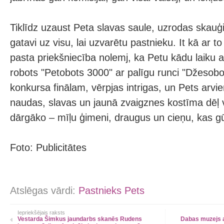
Tiklīdz uzaust Peta slavas saule, uzrodas skauģ
gatavi uz visu, lai uzvarētu pastnieku. It kā ar t
pasta priekšniecība nolemj, ka Petu kādu laiku ai
robots "Petobots 3000" ar palīgu runci "Džesobot
konkursa finālam, vērpjas intrigas, un Pets arvi
naudas, slavas un jaunā zvaigznes kostīma dēļ 
dārgāko – mīļu ģimeni, draugus un cieņu, kas gū
Foto: Publicitātes
Atslēgas vārdi:
Pastnieks Pets
Iepriekšējais raksts
Vestarda Šimkus jaundarbs skanēs Rudens
Dabas muzejs a