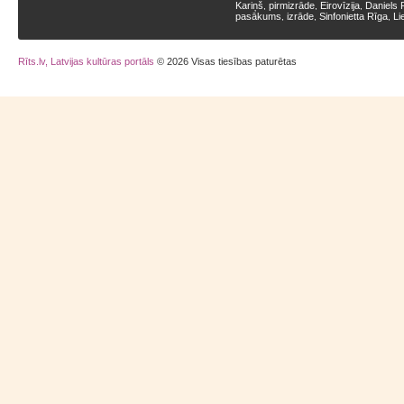
Kariņš
pirmizrāde
Eirovīzija
Daniels 
,
,
,
pasākums
izrāde
Sinfonietta Rīga
Li
,
,
,
Rīts.lv, Latvijas kultūras portāls
© 2026 Visas tiesības paturētas