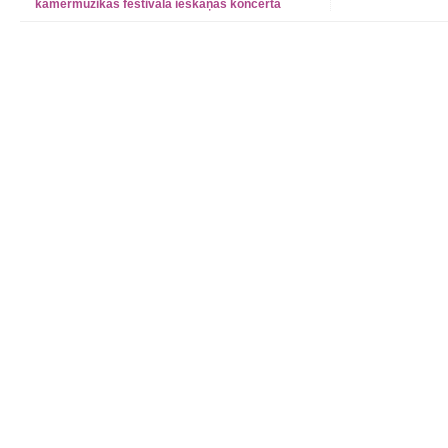
kamermūzikas festivāla ieskaņas koncertā