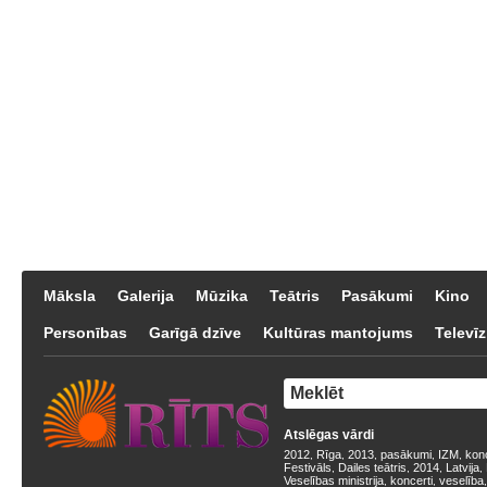
Māksla
Galerija
Mūzika
Teātris
Pasākumi
Kino
Personības
Garīgā dzīve
Kultūras mantojums
Televīz
Atslēgas vārdi
2012
Rīga
2013
pasākumi
IZM
kon
,
,
,
,
,
Festivāls
Dailes teātris
2014
Latvija
,
,
,
,
Veselības ministrija
koncerti
veselība
,
,