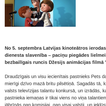
No 5. septembra Latvijas kinoteātros ierodas
dienesta slavenība – paciņu piegādes lielmei
bezbailīgais runcis Džesijs animācijas filmā 
Draudzīgais un visu iecienītais pastnieks Pets d
mierīgi dzīvo mazā britu pilsētiņā. Sagadās tā, k
valsts televīzijas talantu konkursā, un izrādās, 
pastnieka iemaņas ir tikai viens no viņa talantie
jābrīnās gan komisijai, gan visai valstij, un iekļūst