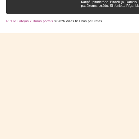
Kariņš
pirmizrāde
Eirovīzija
Daniels 
,
,
,
pasākums
izrāde
Sinfonietta Rīga
Li
,
,
,
Rīts.lv, Latvijas kultūras portāls
© 2026 Visas tiesības paturētas