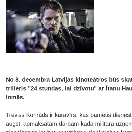
No 8. decembra Latvijas kinoteātros būs ska
trilleris "24 stundas, lai dzīvotu" ar Ītanu H
lomās.
Treviss Konrāds ir karavīrs, kas pametis dienest
augsti apmaksātam darbam kādā militārā uzņēm