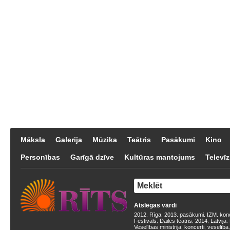
Māksla
Galerija
Mūzika
Teātris
Pasākumi
Kino
Personības
Garīgā dzīve
Kultūras mantojums
Televīz
Atslēgas vārdi
2012
Rīga
2013
pasākumi
IZM
kon
,
,
,
,
,
Festivāls
Dailes teātris
2014
Latvija
,
,
,
,
Veselības ministrija
koncerti
veselība
,
,