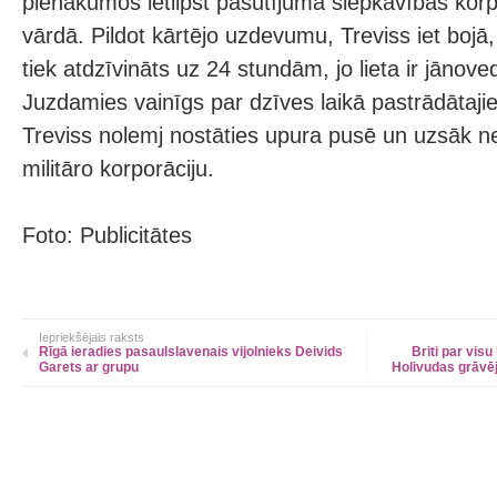
pienākumos ietilpst pasūtījuma slepkavības korp
vārdā. Pildot kārtējo uzdevumu, Treviss iet bojā
tiek atdzīvināts uz 24 stundām, jo lieta ir jānove
Juzdamies vainīgs par dzīves laikā pastrādātaj
Treviss nolemj nostāties upura pusē un uzsāk ne
militāro korporāciju.
Foto: Publicitātes
Iepriekšējais raksts
Rīgā ieradies pasaulslavenais vijolnieks Deivids
Briti par visu
Garets ar grupu
Holivudas grāvē