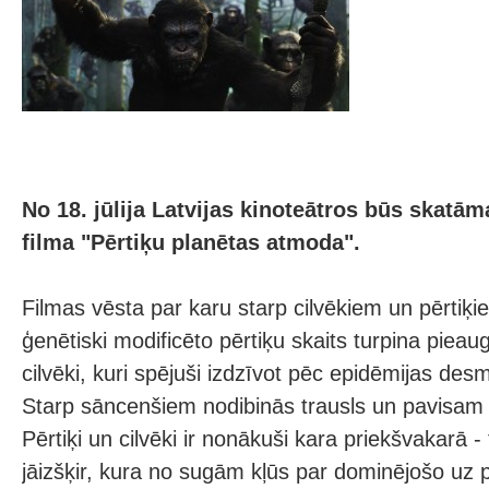
No 18. jūlija Latvijas kinoteātros būs skatā
filma "Pērtiķu planētas atmoda".
Filmas vēsta par karu starp cilvēkiem un pērtiķ
ģenētiski modificēto pērtiķu skaits turpina pieau
cilvēki, kuri spējuši izdzīvot pēc epidēmijas des
Starp sāncenšiem nodibinās trausls un pavisam 
Pērtiķi un cilvēki ir nonākuši kara priekšvakarā - 
jāizšķir, kura no sugām kļūs par dominējošo uz 