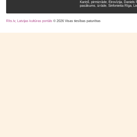
Kariņš
pirmizrāde
Eirovīzija
Daniels 
,
,
,
pasākums
izrāde
Sinfonietta Rīga
Li
,
,
,
Rīts.lv, Latvijas kultūras portāls
© 2026 Visas tiesības paturētas