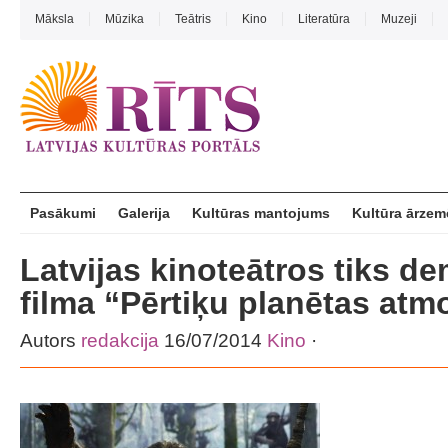
Māksla
Mūzika
Teātris
Kino
Literatūra
Muzeji
Pasākumi
Galerija
Kultūras mantojums
Kultūra ārzem
Latvijas kinoteātros tiks d
filma “Pērtiķu planētas atm
Autors
redakcija
16/07/2014
Kino
·