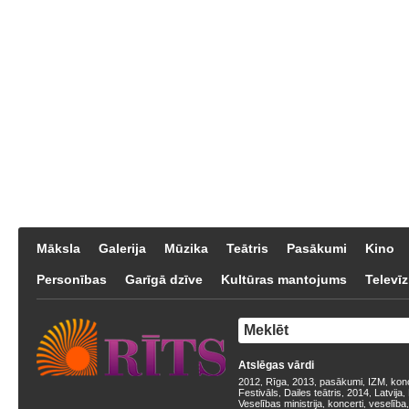
Māksla
Galerija
Mūzika
Teātris
Pasākumi
Kino
Personības
Garīgā dzīve
Kultūras mantojums
Televīz
Atslēgas vārdi
2012
Rīga
2013
pasākumi
IZM
kon
,
,
,
,
,
Festivāls
Dailes teātris
2014
Latvija
,
,
,
,
Veselības ministrija
koncerti
veselība
,
,