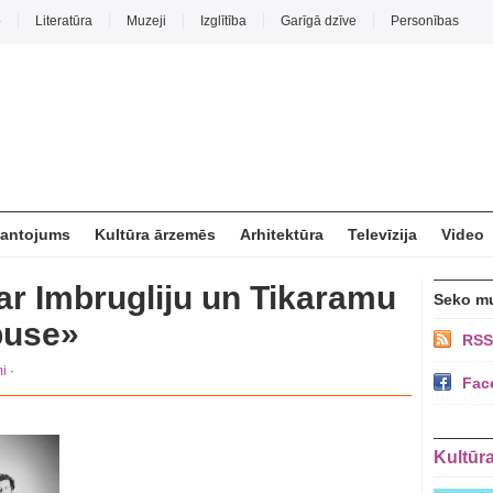
o
Literatūra
Muzeji
Izglītība
Garīgā dzīve
Personības
mantojums
Kultūra ārzemēs
Arhitektūra
Televīzija
Video
r Imbrugliju un Tikaramu
Seko m
puse»
RSS
i
·
Fac
Kultūr