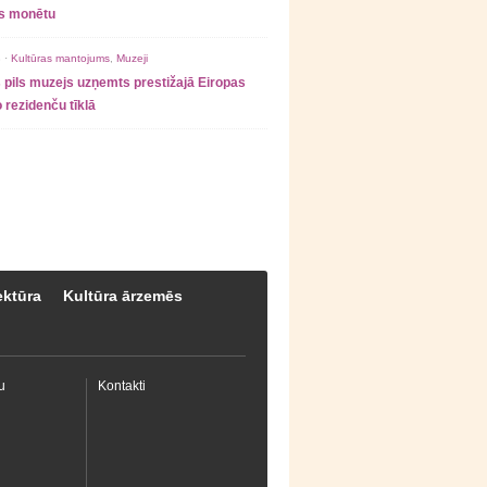
as monētu
 ·
Kultūras mantojums
,
Muzeji
 pils muzejs uzņemts prestižajā Eiropas
 rezidenču tīklā
ektūra
Kultūra ārzemēs
u
Kontakti