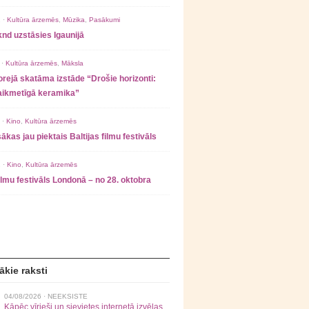
 ·
Kultūra ārzemēs
,
Mūzika
,
Pasākumi
nd uzstāsies Igaunijā
 ·
Kultūra ārzemēs
,
Māksla
rejā skatāma izstāde “Drošie horizonti:
laikmetīgā keramika”
 ·
Kino
,
Kultūra ārzemēs
ākas jau piektais Baltijas filmu festivāls
 ·
Kino
,
Kultūra ārzemēs
filmu festivāls Londonā – no 28. oktobra
ākie raksti
04/08/2026 ·
NEEKSISTE
Kāpēc vīrieši un sievietes internetā izvēlas