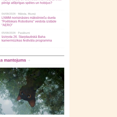
pilnīgi atšķirīgas spēles un hobijus?
04/08/2026 ·
Māksla
,
Muzeji
LNMM norisināsies mākslinieču dueta
“Poētiskais Robotisms” veidota izstāde
“AERO”
05/08/2026 ·
Pasākumi
Izziņota 26. Starptautiskā Baha
kamermūzikas festivāla programma
as mantojums