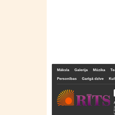
Māksla
Galerija
Mūzika
Te
Personības
Garīgā dzīve
Kul
F
V