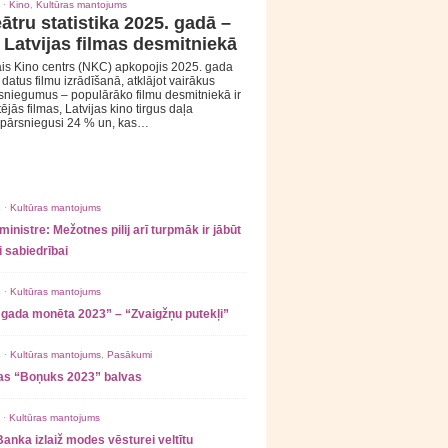
 ·
Kino
,
Kultūras mantojums
ātru statistika 2025. gadā –
 Latvijas filmas desmitniekā
is Kino centrs (NKC) apkopojis 2025. gada
s datus filmu izrādīšanā, atklājot vairākus
sniegumus – populārāko filmu desmitniekā ir
tējās filmas, Latvijas kino tirgus daļa
 pārsniegusi 24 % un, kas…
 ·
Kultūras mantojums
ministre: Mežotnes pilij arī turpmāk ir jābūt
 sabiedrībai
 ·
Kultūras mantojums
 gada monēta 2023” – “Zvaigžņu putekļi”
 ·
Kultūras mantojums
,
Pasākumi
as “Boņuks 2023” balvas
 ·
Kultūras mantojums
Banka izlaiž modes vēsturei veltītu