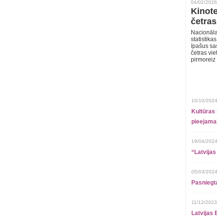
04/02/2026
Kinote
četras
Nacionāla
statistika
īpašus sa
četras vie
pirmoreiz
10/10/2024
Kultūras 
pieejamai
19/04/2024
“Latvijas
05/03/2024
Pasniegt
11/12/2023
Latvijas 