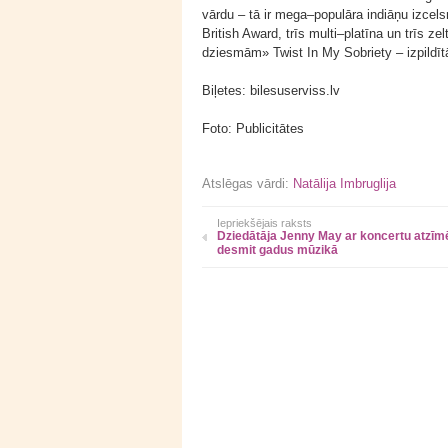
vārdu – tā ir mega–populāra indiāņu izce
British Award, trīs multi–platīna un trīs z
dziesmām» Twist In My Sobriety – izpildīt
Biļetes: bilesuserviss.lv
Foto: Publicitātes
Atslēgas vārdi:
Natālija Imbruglija
Iepriekšējais raksts
Dziedātāja Jenny May ar koncertu atzīm
desmit gadus mūzikā