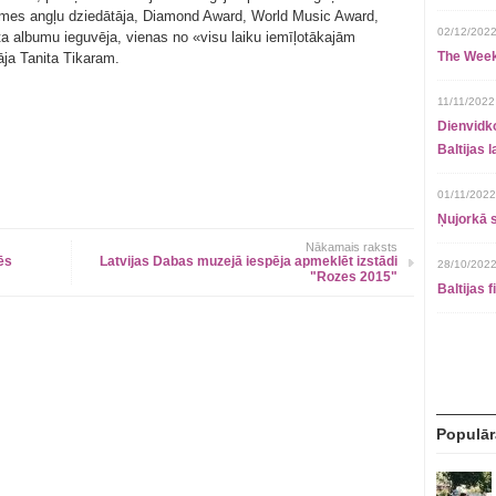
lsmes angļu dziedātāja, Diamond Award, World Music Award,
02/12/2022
elta albumu ieguvēja, vienas no «visu laiku iemīļotākajām
The Week
āja Tanita Tikaram.
11/11/2022
Dienvidko
Baltijas 
01/11/2022
Ņujorkā s
Nākamais raksts
ēs
Latvijas Dabas muzejā iespēja apmeklēt izstādi
28/10/2022
"Rozes 2015"
Baltijas 
Populār