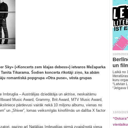
10/05/2023
Berlīn
un fil
er Sky» («Koncerts zem klajas debess») ietvaros Mežaparka
Laikā no 1
n Tanita Tikarama. Šodien koncerta rīkotāji ziņo, ka abām
literatūras
āju romantiskā popgrupa «Otra puse», vēsta grupas
kuru organ
“Latvian L
“Jelgava 
e Imbruglia – Austrālijas dziedātāja un aktrise, neskaitāmu
Billboard Music Award, Grammy, Brit Award, MTV Music Award,
sliniece pārdevusi vairāk nekā 10 miljonu albumu, vienas no
n” un „Shiver”, lomas veiksmīgās kinofilmās un dalība X factor
13/03/2023
“Oskara” 
vienlaiku
ori, paziņo arī Natālijas Imbruglijas pirmā zvaigžņotā viesa