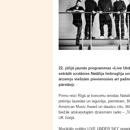
22. jūlijā jaunās programmas «Live Und
estrādē uzstāsies Natālija Imbruglija u
ārzemju viešņām pievienosies arī pašm
pārstāvji.
Pirmo reizi Rīgā ar koncertu ierodas Natali
prēmiju laureāte un ieguvēja, piemēram, 
American Music Award un daudzu citu. Māk
biežāk atskaņotajām dziesmām radio – „Tor
UK žūrijā.
Muzikālo svētku LIVE UNDER SKY organizat