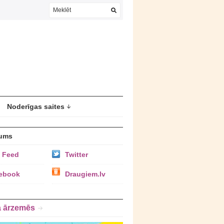
Noderīgas saites
ums
 Feed
Twitter
ebook
Draugiem.lv
a ārzemēs