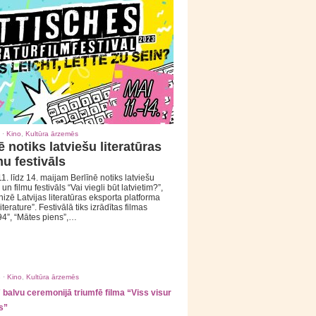
 ·
Kino
,
Kultūra ārzemēs
ē notiks latviešu literatūras
mu festivāls
1. līdz 14. maijam Berlīnē notiks latviešu
 un filmu festivāls “Vai viegli būt latvietim?”,
izē Latvijas literatūras eksporta platforma
iterature”. Festivālā tiks izrādītas filmas
94”, “Mātes piens”,…
 ·
Kino
,
Kultūra ārzemēs
balvu ceremonijā triumfē filma “Viss visur
s”