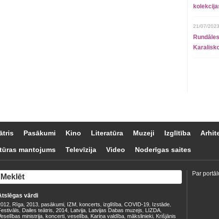
kolekcij
21/07/2023
Rundāles
Karalisko
ātris
Pasākumi
Kino
Literatūra
Muzeji
Izglītība
Arhit
tūras mantojums
Televīzija
Video
Noderīgas saites
Par portāl
Atslēgas vārdi
2012
Rīga
2013
pasākumi
IZM
koncerts
izglītība
COVID-19
Izstāde
,
,
,
,
,
,
,
,
,
estivāls
Dailes teātris
2014
Latvija
Latvijas Dabas muzejs
LIZDA
,
,
,
,
,
,
eselības ministrija
koncerti
veselība
Kariņa valdība
mākslinieki
Krišjānis
,
,
,
,
,