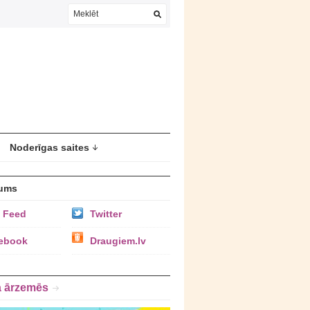
Noderīgas saites
ums
 Feed
Twitter
ebook
Draugiem.lv
a ārzemēs