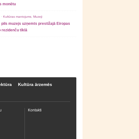
as monētu
 ·
Kultūras mantojums
,
Muzeji
 pils muzejs uzņemts prestižajā Eiropas
 rezidenču tīklā
ektūra
Kultūra ārzemēs
u
Kontakti