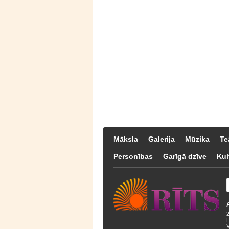
Māksla
Galerija
Mūzika
Te
Personības
Garīgā dzīve
Kul
F
V