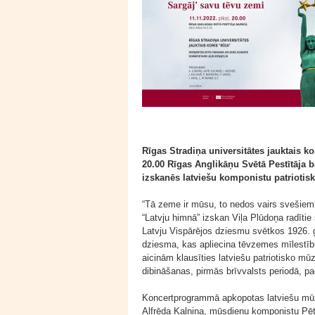
Rīgas Stradiņa universitātes jauktais k
20.00 Rīgas Anglikāņu Svētā Pestītāja 
izskanēs latviešu komponistu patriotis
“Tā zeme ir mūsu, to nedos vairs svešiem n
“Latvju himnā” izskan Viļa Plūdoņa radītie 
Latvju Vispārējos dziesmu svētkos 1926. ga
dziesma, kas apliecina tēvzemes mīlestīb
aicinām klausīties latviešu patriotisko mū
dibināšanas, pirmās brīvvalsts periodā, p
Koncertprogrammā apkopotas latviešu mūzi
Alfrēda Kalniņa, mūsdienu komponistu Pēte