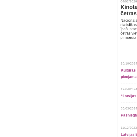
04/02/2026
Kinote
četras
Nacionāla
statistika
īpašus sa
četras vie
pirmoreiz
10/10/2024
Kultūras 
pieejamai
19/04/2024
“Latvijas
05/03/2024
Pasniegt
11/12/2023
Latvijas 