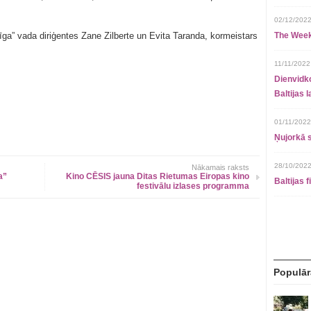
02/12/2022
Rīga” vada diriģentes Zane Zilberte un Evita Taranda, kormeistars
The Week
11/11/2022
Dienvidko
Baltijas 
01/11/2022
Ņujorkā s
28/10/2022
Nākamais raksts
a”
Kino CĒSIS jauna Ditas Rietumas Eiropas kino
Baltijas 
festivālu izlases programma
Populār