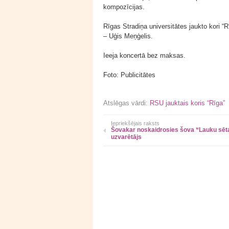
kompozīcijas.
Rīgas Stradiņa universitātes jaukto kori “
– Uģis Meņģelis.
Ieeja koncertā bez maksas.
Foto: Publicitātes
Atslēgas vārdi:
RSU jauktais koris “Rīga”
Iepriekšējais raksts
Šovakar noskaidrosies šova “Lauku sēt
uzvarētājs