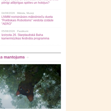
pilnīgi atšķirīgas spēles un hobijus?
04/08/2026 ·
Māksla
,
Muzeji
LNMM norisināsies mākslinieču dueta
“Poētiskais Robotisms” veidota izstāde
“AERO”
05/08/2026 ·
Pasākumi
Izziņota 26. Starptautiskā Baha
kamermūzikas festivāla programma
as mantojums