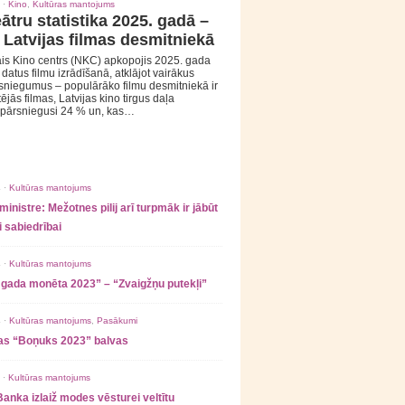
 ·
Kino
,
Kultūras mantojums
ātru statistika 2025. gadā –
 Latvijas filmas desmitniekā
is Kino centrs (NKC) apkopojis 2025. gada
s datus filmu izrādīšanā, atklājot vairākus
sniegumus – populārāko filmu desmitniekā ir
tējās filmas, Latvijas kino tirgus daļa
 pārsniegusi 24 % un, kas…
 ·
Kultūras mantojums
ministre: Mežotnes pilij arī turpmāk ir jābūt
 sabiedrībai
 ·
Kultūras mantojums
 gada monēta 2023” – “Zvaigžņu putekļi”
 ·
Kultūras mantojums
,
Pasākumi
as “Boņuks 2023” balvas
 ·
Kultūras mantojums
Banka izlaiž modes vēsturei veltītu