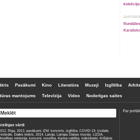
kolekcij
21/07/2023
Rundāles
Karalisko
ātris
Pasākumi
Kino
Literatūra
Muzeji
Izglītība
Arhit
tūras mantojums
Televīzija
Video
Noderīgas saites
Par portāl
Atslēgas vārdi
2012
Rīga
2013
pasākumi
IZM
koncerts
izglītība
COVID-19
Izstāde
,
,
,
,
,
,
,
,
,
estivāls
Dailes teātris
2014
Latvija
Latvijas Dabas muzejs
LIZDA
,
,
,
,
,
,
eselības ministrija
koncerti
veselība
Kariņa valdība
mākslinieki
Krišjānis
,
,
,
,
,