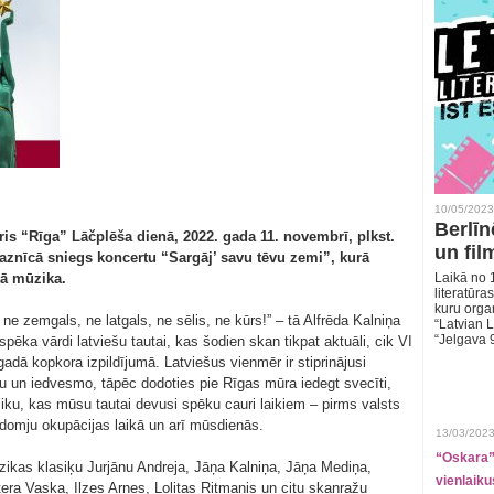
10/05/2023
Berlīn
oris “Rīga” Lāčplēša dienā, 2022. gada 11. novembrī, plkst.
un fil
baznīcā sniegs koncertu “Sargāj’ savu tēvu zemi”, kurā
kā mūzika.
Laikā no 1
literatūras
kuru organ
e zemgals, ne latgals, ne sēlis, ne kūrs!” – tā Alfrēda Kalniņa
“Latvian L
“Jelgava 
spēka vārdi latviešu tautai, kas šodien skan tikpat aktuāli, cik VI
dā kopkora izpildījumā. Latviešus vienmēr ir stiprinājusi
u un iedvesmo, tāpēc dodoties pie Rīgas mūra iedegt svecīti,
ziku, kas mūsu tautai devusi spēku cauri laikiem – pirms valsts
adomju okupācijas laikā un arī mūsdienās.
13/03/2023
“Oskara” 
kas klasiķu Jurjānu Andreja, Jāņa Kalniņa, Jāņa Mediņa,
vienlaiku
ra Vaska, Ilzes Arnes, Lolitas Ritmanis un citu skaņražu