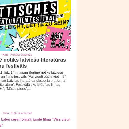
 ·
Kino
,
Kultūra ārzemēs
ē notiks latviešu literatūras
mu festivāls
1. līdz 14. maijam Berlīnē notiks latviešu
 un filmu festivāls “Vai viegli būt latvietim?”,
izē Latvijas literatūras eksporta platforma
iterature”. Festivālā tiks izrādītas filmas
94”, “Mātes piens”,…
 ·
Kino
,
Kultūra ārzemēs
balvu ceremonijā triumfē filma “Viss visur
s”