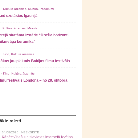
 ·
Kultūra ārzemēs
,
Mūzika
,
Pasākumi
nd uzstāsies Igaunijā
 ·
Kultūra ārzemēs
,
Māksla
rejā skatāma izstāde “Drošie horizonti:
laikmetīgā keramika”
 ·
Kino
,
Kultūra ārzemēs
ākas jau piektais Baltijas filmu festivāls
 ·
Kino
,
Kultūra ārzemēs
filmu festivāls Londonā – no 28. oktobra
ākie raksti
04/08/2026 ·
NEEKSISTE
Kāpēc vīrieši un sievietes internetā izvēlas