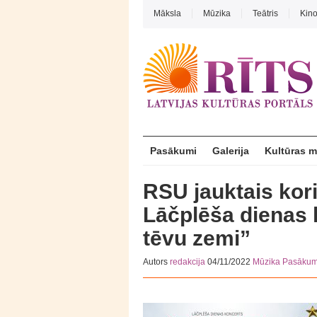
Māksla
Mūzika
Teātris
Kin
Pasākumi
Galerija
Kultūras 
RSU jauktais kori
Lāčplēša dienas 
tēvu zemi”
Autors
redakcija
04/11/2022
Mūzika
Pasākum