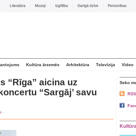
o
Literatūra
Muzeji
Izglītība
Garīgā dzīve
Personības
mantojums
Kultūra ārzemēs
Arhitektūra
Televīzija
Video
s “Rīga” aicina uz
Seko m
koncertu “Sargāj’ savu
RSS
Fac
i
·
Kultūr