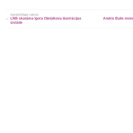
Iepriekšējais raksts
LNB skatāma Igora Oļeiņikova ilustrācijas
Andris Bulis mono
izstāde