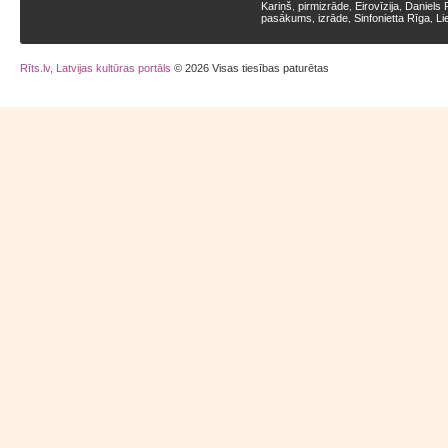
Kariņš
pirmizrāde
Eirovīzija
Daniels 
,
,
,
pasākums
izrāde
Sinfonietta Rīga
Li
,
,
,
Rīts.lv, Latvijas kultūras portāls
© 2026 Visas tiesības paturētas