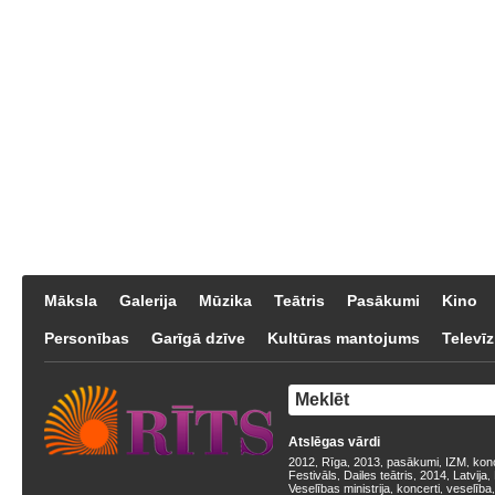
Māksla
Galerija
Mūzika
Teātris
Pasākumi
Kino
Personības
Garīgā dzīve
Kultūras mantojums
Televīz
Atslēgas vārdi
2012
Rīga
2013
pasākumi
IZM
kon
,
,
,
,
,
Festivāls
Dailes teātris
2014
Latvija
,
,
,
,
Veselības ministrija
koncerti
veselība
,
,