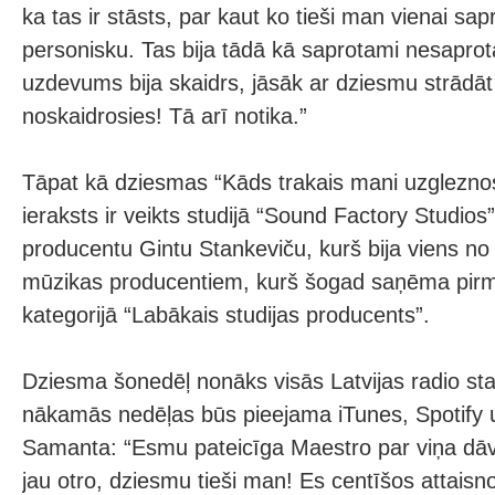
ka tas ir stāsts, par kaut ko tieši man vienai sap
personisku. Tas bija tādā kā saprotami nesapr
uzdevums bija skaidrs, jāsāk ar dziesmu strādāt 
noskaidrosies! Tā arī notika.”
Tāpat kā dziesmas “Kāds trakais mani uzgleznos
ieraksts ir veikts studijā “Sound Factory Studios
producentu Gintu Stankeviču, kurš bija viens no t
mūzikas producentiem, kurš šogad saņēma pirm
kategorijā “Labākais studijas producents”.
Dziesma šonedēļ nonāks visās Latvijas radio sta
nākamās nedēļas būs pieejama iTunes, Spotify
Samanta: “Esmu pateicīga Maestro par viņa dāv
jau otro, dziesmu tieši man! Es centīšos attaisno