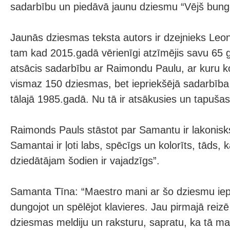
sadarbību un piedāvā jaunu dziesmu “Vējš bungo
Jaunās dziesmas teksta autors ir dzejnieks Leon
tam kad 2015.gadā vērienīgi atzīmējis savu 65 ga
atsācis sadarbību ar Raimondu Paulu, ar kuru ko
vismaz 150 dziesmas, bet iepriekšējā sadarbība 
tālajā 1985.gadā. Nu tā ir atsākusies un tapuša
Raimonds Pauls stāstot par Samantu ir lakonisks
Samantai ir ļoti labs, spēcīgs un kolorīts, tāds,
dziedātājam šodien ir vajadzīgs”.
Samanta Tīna: “Maestro mani ar šo dziesmu iepa
dungojot un spēlējot klavieres. Jau pirmajā reizē 
dziesmas meldiju un raksturu, sapratu, ka tā man