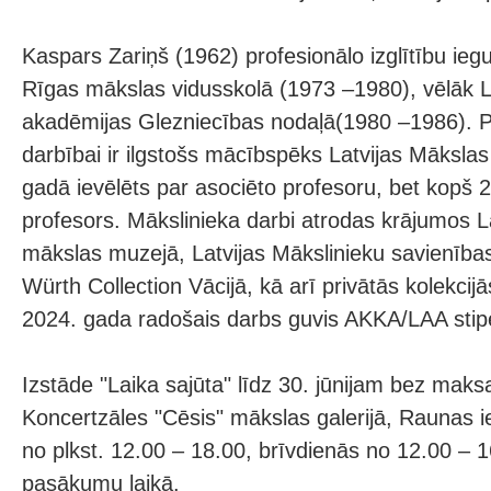
Kaspars Zariņš (1962) profesionālo izglītību ie
Rīgas mākslas vidusskolā (1973 –1980), vēlāk L
akadēmijas Glezniecības nodaļā(1980 –1986). Pa
darbībai ir ilgstošs mācībspēks Latvijas Māksla
gadā ievēlēts par asociēto profesoru, bet kopš
profesors. Mākslinieka darbi atrodas krājumos L
mākslas muzejā, Latvijas Mākslinieku savienības
Würth Collection Vācijā, kā arī privātās kolekcijā
2024. gada radošais darbs guvis AKKA/LAA stipe
Izstāde "Laika sajūta" līdz 30. jūnijam bez ma
Koncertzāles "Cēsis" mākslas galerijā, Raunas i
no plkst. 12.00 – 18.00, brīvdienās no 12.00 – 1
pasākumu laikā.