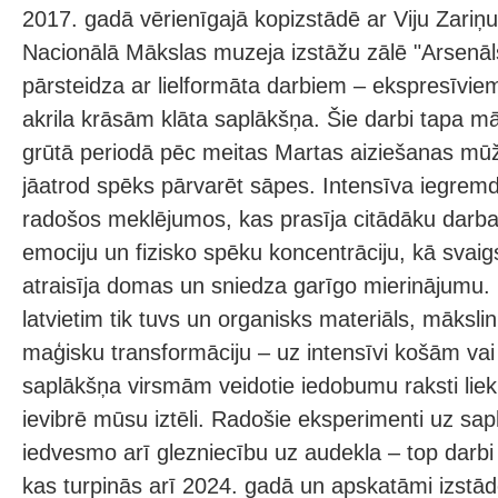
2017. gadā vērienīgajā kopizstādē ar Viju Zariņu 
Nacionālā Mākslas muzeja izstāžu zālē "Arsenāl
pārsteidza ar lielformāta darbiem – ekspresīvie
akrila krāsām klāta saplākšņa. Šie darbi tapa mā
grūtā periodā pēc meitas Martas aiziešanas mūž
jāatrod spēks pārvarēt sāpes. Intensīva iegrem
radošos meklējumos, kas prasīja citādāku darba st
emociju un fizisko spēku koncentrāciju, kā svai
atraisīja domas un sniedza garīgo mierinājumu.
latvietim tik tuvs un organisks materiāls, māksli
maģisku transformāciju – uz intensīvi košām va
saplākšņa virsmām veidotie iedobumu raksti liek
ievibrē mūsu iztēli. Radošie eksperimenti uz sap
iedvesmo arī glezniecību uz audekla – top darbi 
kas turpinās arī 2024. gadā un apskatāmi izstād