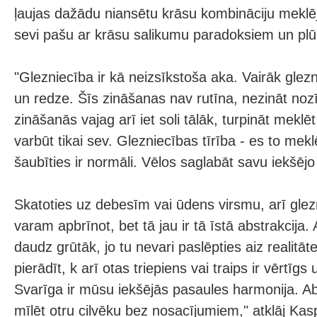
ļaujas dažādu niansētu krāsu kombināciju meklē
sevi pašu ar krāsu salikumu paradoksiem un plū
"Glezniecība ir kā neizsīkstoša aka. Vairāk glez
un redze. Šīs zināšanas nav rutīna, nezināt nozī
zināšanās vajag arī iet soli tālāk, turpināt meklēt
varbūt tikai sev. Glezniecības tīrība - es to mekl
šaubīties ir normāli. Vēlos saglabāt savu iekšēj
Skatoties uz debesīm vai ūdens virsmu, arī glez
varam apbrīnot, bet tā jau ir tā īstā abstrakcija. 
daudz grūtāk, jo tu nevari paslēpties aiz realitāt
pierādīt, k arī otas triepiens vai traips ir vērtī
Svarīga ir mūsu iekšējās pasaules harmonija. Abs
mīlēt otru cilvēku bez nosacījumiem," atklāj Kas