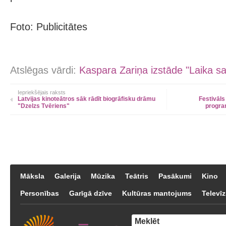
Foto: Publicitātes
Atslēgas vārdi:
Kaspara Zariņa izstāde "Laika sa
Iepriekšējais raksts
Latvijas kinoteātros sāk rādīt biogrāfisku drāmu
Festivāls
"Dzelzs Tvēriens"
progra
Māksla
Galerija
Mūzika
Teātris
Pasākumi
Kino
Personības
Garīgā dzīve
Kultūras mantojums
Televīz