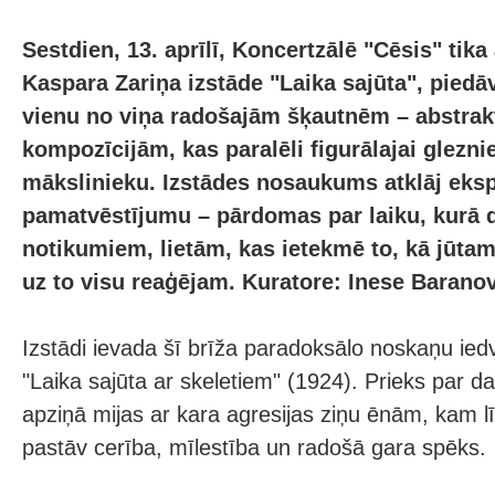
Sestdien, 13. aprīlī, Koncertzālē "Cēsis" tika
Kaspara Zariņa izstāde "Laika sajūta", piedāv
vienu no viņa radošajām šķautnēm – abstra
kompozīcijām, kas paralēli figurālajai glezni
mākslinieku. Izstādes nosaukums atklāj eksp
pamatvēstījumu – pārdomas par laiku, kurā 
notikumiem, lietām, kas ietekmē to, kā jūta
uz to visu reaģējam. Kuratore: Inese Barano
Izstādi ievada šī brīža paradoksālo noskaņu ie
"Laika sajūta ar skeletiem" (1924). Prieks par
apziņā mijas ar kara agresijas ziņu ēnām, kam l
pastāv cerība, mīlestība un radošā gara spēks.