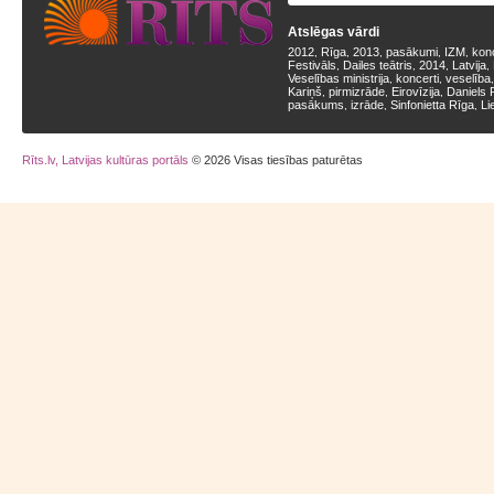
Atslēgas vārdi
2012
Rīga
2013
pasākumi
IZM
kon
,
,
,
,
,
Festivāls
Dailes teātris
2014
Latvija
,
,
,
,
Veselības ministrija
koncerti
veselība
,
,
Kariņš
pirmizrāde
Eirovīzija
Daniels 
,
,
,
pasākums
izrāde
Sinfonietta Rīga
Li
,
,
,
Rīts.lv, Latvijas kultūras portāls
© 2026 Visas tiesības paturētas